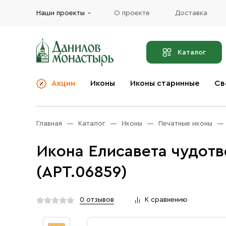
Наши проекты
О проекте
Доставка
Каталог
Акции
Иконы
Иконы старинные
Св
О компании
Благовония
Бренды
Богослужебная и
Главная
Каталог
Иконы
Печатные иконы
Церковная утварь
Доставка
Иконы
Икона Елисавета чудот
Услуги
Масло
(АРТ.06859)
Акции
Оплата
Православные подарки
Контакты
0 отзывов
К сравнению
Разное