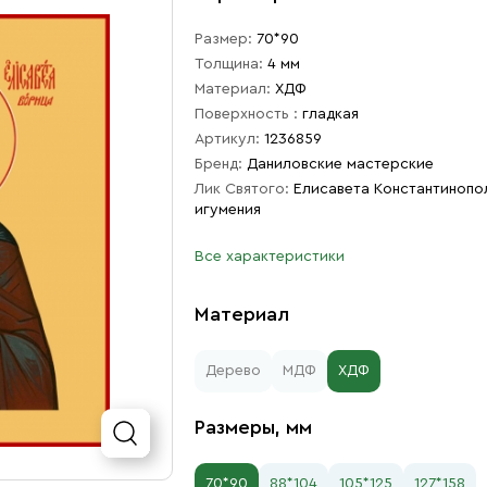
Размер:
70*90
Толщина:
4 мм
Материал:
ХДФ
Поверхность :
гладкая
Артикул:
1236859
Бренд:
Даниловские мастерские
Лик Святого:
Елисавета Константинопо
игумения
Все характеристики
Материал
Дерево
МДФ
ХДФ
Размеры, мм
70*90
88*104
105*125
127*158