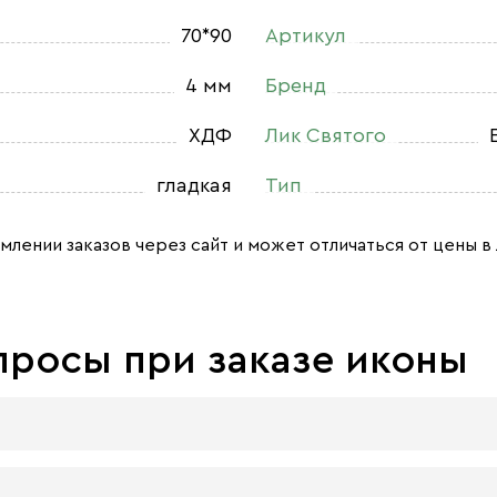
70*90
Артикул
4 мм
Бренд
ХДФ
Лик Святого
гладкая
Тип
млении заказов через сайт и может отличаться от цены в 
просы при заказе иконы
 досок: