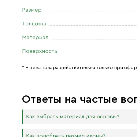
Размер
Толщина
Материал
Поверхность
* – цена товара действительна только при офор
Ответы на частые во
Как выбрать материал для основы?
Мы изготавливаем иконы на трёх разных видах
Как подобрать размер иконы?