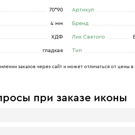
70*90
Артикул
4 мм
Бренд
ХДФ
Лик Святого
гладкая
Тип
млении заказов через сайт и может отличаться от цены в 
просы при заказе иконы
 досок: