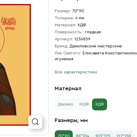
Размер:
70*90
Толщина:
4 мм
Материал:
ХДФ
Поверхность :
гладкая
Артикул:
1236859
Бренд:
Даниловские мастерские
Лик Святого:
Елисавета Константинопо
игумения
Все характеристики
Материал
Дерево
МДФ
ХДФ
Размеры, мм
70*90
88*104
105*125
127*158