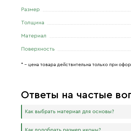
Размер
Толщина
Материал
Поверхность
* – цена товара действительна только при офор
Ответы на частые во
Как выбрать материал для основы?
Мы изготавливаем иконы на трёх разных видах
Как подобрать размер иконы?