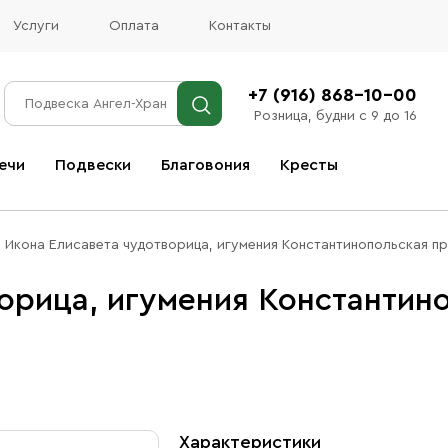
Услуги
Оплата
Контакты
+7 (916) 868-10-00
Розница, будни с 9 до 16
ечи
Подвески
Благовония
Кресты
Все благовония
Икона Елисавета чудотворица, игумения Константинопольская пр
ворица, игумения Константин
Характеристики