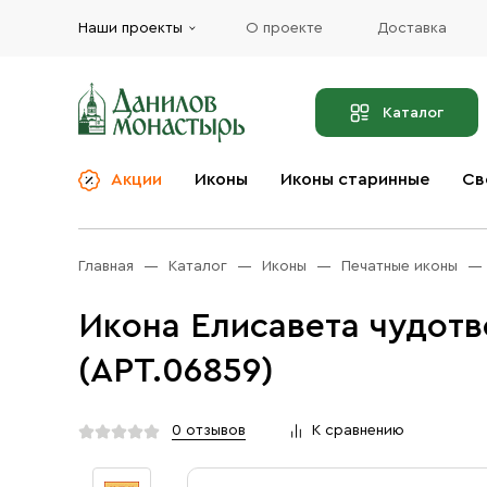
Наши проекты
О проекте
Доставка
Каталог
Акции
Иконы
Иконы старинные
Св
О компании
Благовония
Бренды
Богослужебная и
Главная
Каталог
Иконы
Печатные иконы
Церковная утварь
Доставка
Иконы
Икона Елисавета чудот
Услуги
Масло
(АРТ.06859)
Акции
Оплата
Православные подарки
Контакты
0 отзывов
К сравнению
Разное