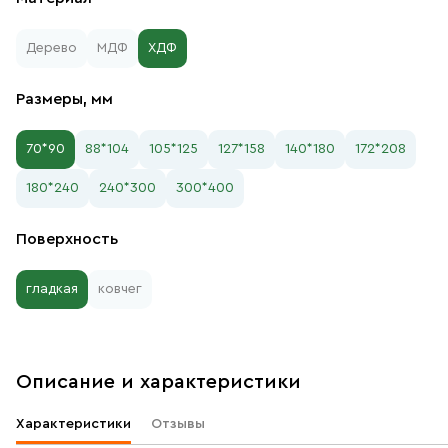
Дерево
МДФ
ХДФ
Размеры, мм
70*90
88*104
105*125
127*158
140*180
172*208
180*240
240*300
300*400
Поверхность
гладкая
ковчег
Описание и характеристики
Характеристики
Отзывы