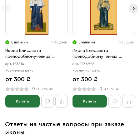
В наличии
1-30 дней
В наличии
1-30 дней
Икона Елисавета
Икона Елисавета
преподобномученица,
преподобномученица,
великая княгиня (АРТ.00514)
великая княгиня (АРТ.06928)
арт. 123514
арт. 1236928
Розничная цена
Розничная цена
от 300 ₽
от 300 ₽
0 отзывов
0 отзывов
Купить
Купить
Ответы на частые вопросы при заказе
иконы