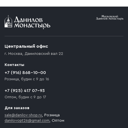
Условия доставки
Приобретённый товар доставляется до подъезда
(калитки дачи или ворот частного дома). Если
возникают препятствия для подъезда автомобиля,
Центральный офис
доставка осуществляется до ближайшего места,
г. Москва
,
Даниловский вал 22
которое максимально близко к месту запланированной
разгрузки товара и не нарушает правила дорожного
Контакты
движения. Если на территории места назначения
доставки предусмотрен платный въезд, то Покупателю
+7 (916) 868-10-00
необходимо компенсировать стоимость въезда
Розница, будни с 9 до 16
транспортного средства.
+7 (925) 417 07-93
Оптом, будни с 9 до 17
Для заказов
sale@danilov-shop.ru
, Розница
danilovopt26@gmail.com
, Оптом