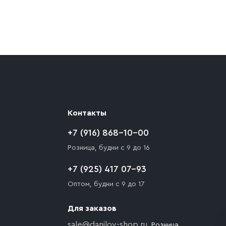
ают препятствия для подъезда автомобиля,
 разгрузки товара и не нарушает правила
то Покупателю необходимо компенсировать
Контакты
+7 (916) 868-10-00
Розница, будни с 9 до 16
+7 (925) 417 07-93
Оптом, будни с 9 до 17
Для заказов
sale@danilov-shop.ru
, Розница