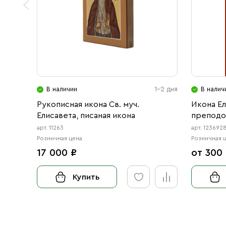
В наличии
1-2 дня
В налич
Рукописная икона Св. муч.
Икона Е
Елисавета, писаная икона
преподо
княгиня 
арт. 11263
арт. 123692
Розничная цена
Розничная 
17 000 ₽
от 300
Купить