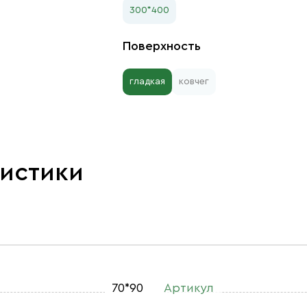
300*400
Поверхность
гладкая
ковчег
ристики
70*90
Артикул