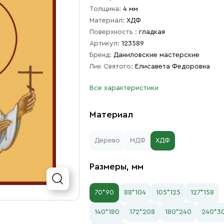
Толщина:
4 мм
Материал:
ХДФ
Поверхность :
гладкая
Артикул:
123589
Бренд:
Даниловские мастерские
Лик Святого:
Елисавета Федоровна
Все характеристики
Материал
Дерево
МДФ
ХДФ
Размеры, мм
70*90
88*104
105*125
127*158
140*180
172*208
180*240
240*3