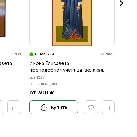
1-2 дня
В наличии
1-30 дней
В н
авета,
Икона Елисавета
Икона
преподобномученица, великая
Препо
княгиня (АРТ.00514)
Княги
арт. 123514
арт. 123
Розничная цена
Розничн
от 300 ₽
от 3
Купить