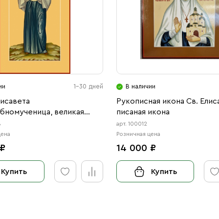
ии
1-30 дней
В наличии
лисавета
Рукописная икона Св. Елис
бномученица, великая
писаная икона
(АРТ.06928)
8
арт. 100012
цена
Розничная цена
 ₽
14 000 ₽
Купить
Купить