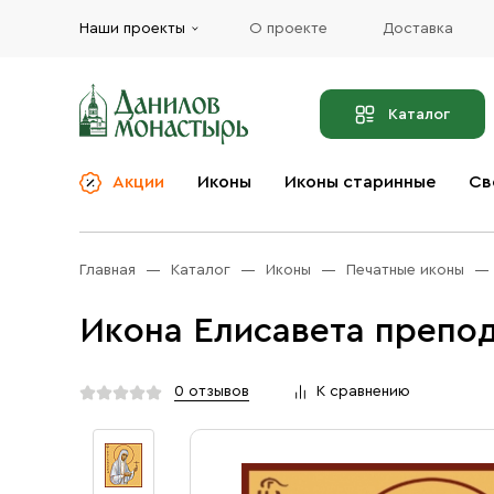
Наши проекты
О проекте
Доставка
Каталог
Акции
Иконы
Иконы старинные
Св
О компании
Благовония
Бренды
Богослужебная и
Главная
Каталог
Иконы
Печатные иконы
Церковная утварь
Доставка
Иконы
Икона Елисавета препо
Услуги
Масло
Акции
Оплата
0 отзывов
К сравнению
Православные подарки
Контакты
Разное