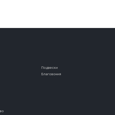
а (калитки дачи или ворот частного дома). Если возник
а, которое максимально близко к месту запланированной
ста назначения доставки предусмотрен платный въезд, 
Подвески
Благовония
во