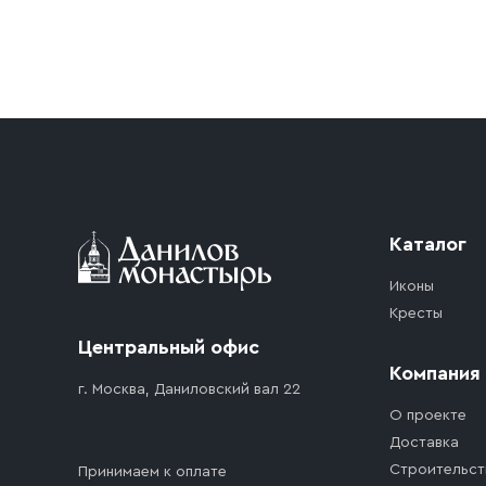
Условия доставки
Приобретённый товар доставляется до подъезд
доставка осуществляется до ближайшего мест
дорожного движения. Если на территории ме
стоимость въезда транспортного средства.
Каталог
Иконы
Кресты
Центральный офис
Компания
г. Москва, Даниловский вал 22
О проекте
Доставка
Строительст
Принимаем к оплате