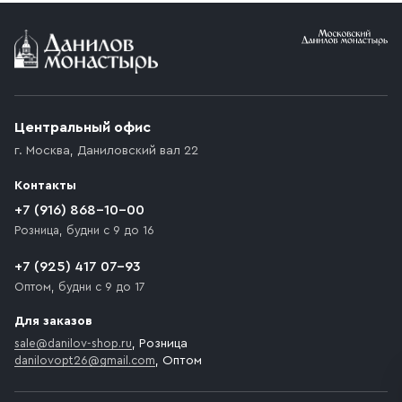
Условия доставки
Приобретённый товар доставляется до подъезда
(калитки дачи или ворот частного дома). Если
возникают препятствия для подъезда автомобиля,
Центральный офис
доставка осуществляется до ближайшего места,
г. Москва
,
Даниловский вал 22
которое максимально близко к месту запланированной
разгрузки товара и не нарушает правила дорожного
Контакты
движения. Если на территории места назначения
доставки предусмотрен платный въезд, то Покупателю
+7 (916) 868-10-00
необходимо компенсировать стоимость въезда
Розница, будни с 9 до 16
транспортного средства.
+7 (925) 417 07-93
Оптом, будни с 9 до 17
Для заказов
sale@danilov-shop.ru
, Розница
danilovopt26@gmail.com
, Оптом