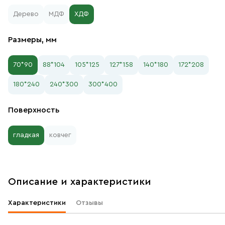
Дерево
МДФ
ХДФ
Размеры, мм
70*90
88*104
105*125
127*158
140*180
172*208
180*240
240*300
300*400
Поверхность
гладкая
ковчег
Описание и характеристики
Характеристики
Отзывы