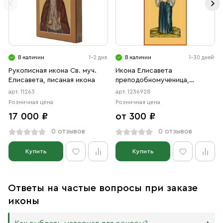
В наличии
1-2 дня
В наличии
1-30 дней
Рукописная икона Св. муч.
Икона Елисавета
Елисавета, писаная икона
преподобномученица,
великая княгиня (АРТ.06928)
арт. 11263
арт. 1236928
Розничная цена
Розничная цена
17 000 ₽
от 300 ₽
0 отзывов
0 отзывов
Купить
Купить
Ответы на частые вопросы при заказе
иконы