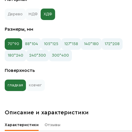
Дерево
МДФ
ХДФ
Размеры, мм
70*90
88*104
105*125
127*158
140*180
172*208
180*240
240*300
300*400
Поверхность
гладкая
ковчег
Описание и характеристики
Характеристики
Отзывы