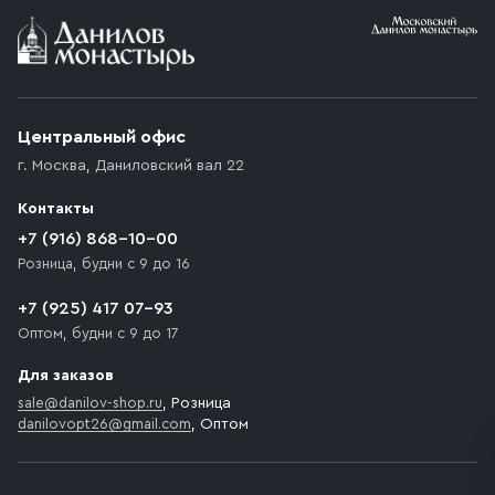
Условия доставки
Приобретённый товар доставляется до подъезда
(калитки дачи или ворот частного дома). Если
возникают препятствия для подъезда автомобиля,
Центральный офис
доставка осуществляется до ближайшего места,
г. Москва
,
Даниловский вал 22
которое максимально близко к месту запланированной
разгрузки товара и не нарушает правила дорожного
Контакты
движения. Если на территории места назначения
доставки предусмотрен платный въезд, то Покупателю
+7 (916) 868-10-00
необходимо компенсировать стоимость въезда
Розница, будни с 9 до 16
транспортного средства.
+7 (925) 417 07-93
Оптом, будни с 9 до 17
Для заказов
sale@danilov-shop.ru
, Розница
danilovopt26@gmail.com
, Оптом