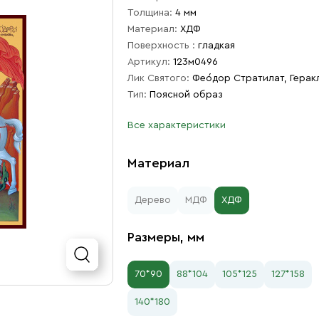
Толщина:
4 мм
Материал:
ХДФ
Поверхность :
гладкая
Артикул:
123м0496
Лик Святого:
Фео́дор Стратилат, Герак
Тип:
Поясной образ
Все характеристики
Материал
Дерево
МДФ
ХДФ
Размеры, мм
70*90
88*104
105*125
127*158
140*180