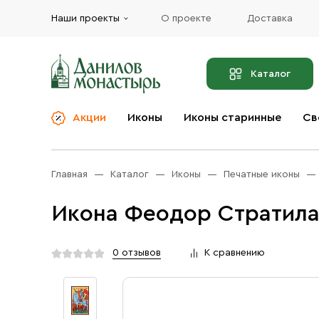
Наши проекты
О проекте
Доставка
Каталог
Акции
Иконы
Иконы старинные
Св
О компании
Благовония
Бренды
Богослужебная и
Главная
Каталог
Иконы
Печатные иконы
Церковная утварь
Доставка
Иконы
Икона Феодор Стратила
Услуги
Масло
Акции
Оплата
0 отзывов
К сравнению
Православные подарки
Контакты
Разное