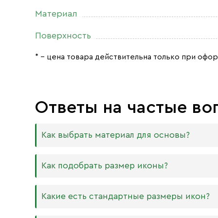
Материал
Поверхность
* – цена товара действительна только при офор
Ответы на частые во
Как выбрать материал для основы?
Мы изготавливаем иконы на трёх разных видах
Как подобрать размер иконы?
Дерево. Наиболее прочный и качественный
МДФ. Ламинированная древесно-стружечная
Никаких строгих правил по тому, какого разме
Какие есть стандартные размеры икон?
внешнего отличия практически нет. Вы мож
Вас дома есть иконостас, можно ориентирова
или 6 мм.