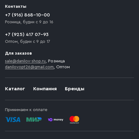
разгрузки товара и не нарушает правила дорожного
Контакты
движения. Если на территории места назначения
доставки предусмотрен платный въезд, то Покупателю
+7 (916) 868-10-00
необходимо компенсировать стоимость въезда
Розница, будни с 9 до 16
транспортного средства.
+7 (925) 417 07-93
Оптом, будни с 9 до 17
Для заказов
sale@danilov-shop.ru
, Розница
danilovopt26@gmail.com
, Оптом
Каталог
Компания
Бренды
Принимаем к оплате