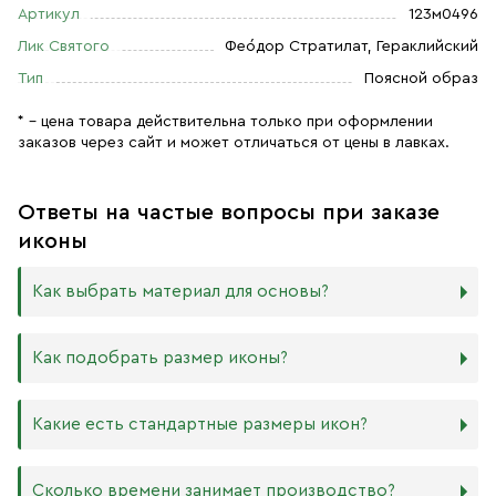
Артикул
123м0496
Лик Святого
Фео́дор Стратилат, Гераклийский
Тип
Поясной образ
* – цена товара действительна только при оформлении
заказов через сайт и может отличаться от цены в лавках.
Ответы на частые вопросы при заказе
иконы
Как выбрать материал для основы?
Мы изготавливаем иконы на трёх разных видах досок:
Как подобрать размер иконы?
Дерево. Наиболее прочный и качественный материал,
который гарантирует долговечность иконы.
Никаких строгих правил по тому, какого размера
Какие есть стандартные размеры икон?
МДФ. Ламинированная древесно-стружечная плита —
должна быть икона, нет. Все зависит от Вашего желания
более бюджетный материал, чуть уступающий
и места, куда она будет помещена. Если у Вас дома есть
дереву в прочности. Тем не менее, внешнего отличия
88х104 мм
иконостас, можно ориентироваться на него.
Сколько времени занимает производство?