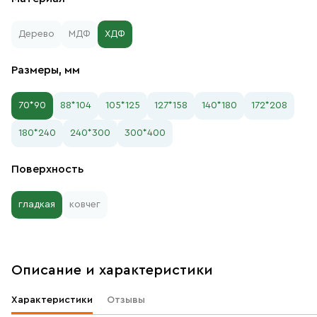
Дерево
МДФ
ХДФ
Размеры, мм
70*90
88*104
105*125
127*158
140*180
172*208
180*240
240*300
300*400
Поверхность
гладкая
ковчег
Описание и характеристики
Характеристики
Отзывы