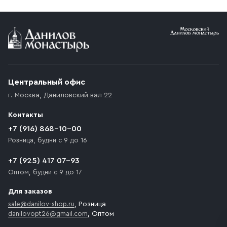
Условия доставки
Приобретённый товар доставляется до подъезда
(калитки дачи или ворот частного дома). Если
возникают препятствия для подъезда автомобиля,
Центральный офис
доставка осуществляется до ближайшего места,
г. Москва
,
Даниловский вал 22
которое максимально близко к месту запланированной
разгрузки товара и не нарушает правила дорожного
Контакты
движения. Если на территории места назначения
доставки предусмотрен платный въезд, то Покупателю
+7 (916) 868-10-00
необходимо компенсировать стоимость въезда
Розница, будни с 9 до 16
транспортного средства.
+7 (925) 417 07-93
Оптом, будни с 9 до 17
Для заказов
sale@danilov-shop.ru
, Розница
danilovopt26@gmail.com
, Оптом