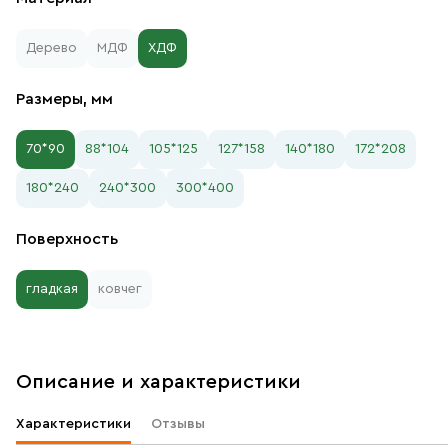
Дерево
МДФ
ХДФ
Размеры, мм
70*90
88*104
105*125
127*158
140*180
172*208
180*240
240*300
300*400
Поверхность
гладкая
ковчег
Описание и характеристики
Характеристики
Отзывы