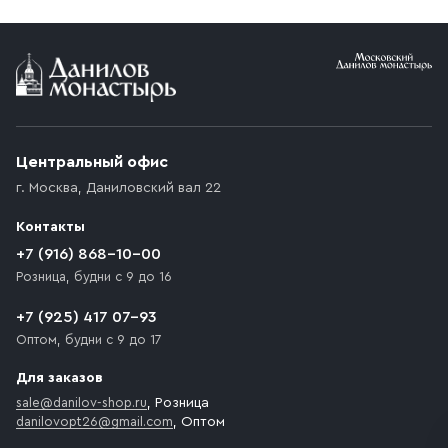
Условия доставки
Приобретённый товар доставляется до подъезда
(калитки дачи или ворот частного дома). Если
возникают препятствия для подъезда автомобиля,
Центральный офис
доставка осуществляется до ближайшего места,
г. Москва
,
Даниловский вал 22
которое максимально близко к месту запланированной
разгрузки товара и не нарушает правила дорожного
Контакты
движения. Если на территории места назначения
доставки предусмотрен платный въезд, то Покупателю
+7 (916) 868-10-00
необходимо компенсировать стоимость въезда
Розница, будни с 9 до 16
транспортного средства.
+7 (925) 417 07-93
Оптом, будни с 9 до 17
Для заказов
sale@danilov-shop.ru
, Розница
danilovopt26@gmail.com
, Оптом