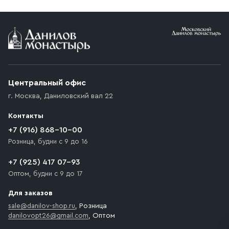
Условия доставки
Приобретённый товар доставляется до подъезда
(калитки дачи или ворот частного дома). Если
возникают препятствия для подъезда автомобиля,
Центральный офис
доставка осуществляется до ближайшего места,
г. Москва
,
Даниловский вал 22
которое максимально близко к месту запланированной
разгрузки товара и не нарушает правила дорожного
Контакты
движения. Если на территории места назначения
доставки предусмотрен платный въезд, то Покупателю
+7 (916) 868-10-00
необходимо компенсировать стоимость въезда
Розница, будни с 9 до 16
транспортного средства.
+7 (925) 417 07-93
Оптом, будни с 9 до 17
Для заказов
sale@danilov-shop.ru
, Розница
danilovopt26@gmail.com
, Оптом