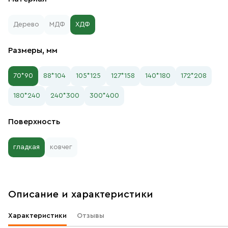
Дерево
МДФ
ХДФ
Размеры, мм
70*90
88*104
105*125
127*158
140*180
172*208
180*240
240*300
300*400
Поверхность
гладкая
ковчег
Описание и характеристики
Характеристики
Отзывы