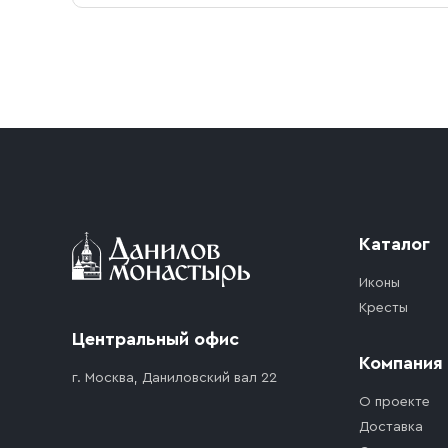
Условия доставки
Приобретённый товар доставляется до подъезд
доставка осуществляется до ближайшего мест
дорожного движения. Если на территории ме
стоимость въезда транспортного средства.
Каталог
Иконы
Кресты
Центральный офис
Компания
г. Москва, Даниловский вал 22
О проекте
Доставка