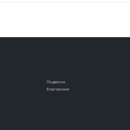
а (калитки дачи или ворот частного дома). Если возник
а, которое максимально близко к месту запланированной
ста назначения доставки предусмотрен платный въезд, 
Подвески
Благовония