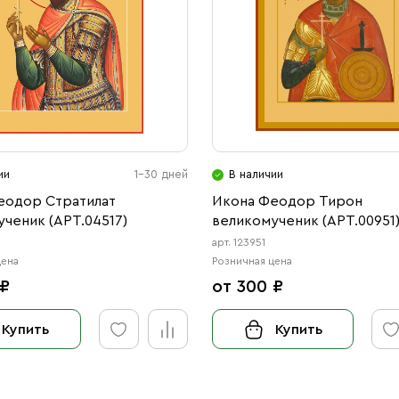
ии
1-30 дней
В наличии
еодор Стратилат
Икона Феодор Тирон
ченик (АРТ.04517)
великомученик (АРТ.00951
арт. 123951
цена
Розничная цена
 ₽
от 300 ₽
Купить
Купить