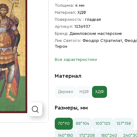
Толщина:
4 мм
Материал:
ХДФ
Поверхность :
гладкая
Артикул:
1236937
Бренд:
Даниловские мастерские
Лик Святого:
Феодор Стратилат, Феод
Тирон
Все характеристики
Материал
Дерево
МДФ
ХДФ
Размеры, мм
70*90
88*104
105*125
127*158
140*180
172*208
180*240
240*3