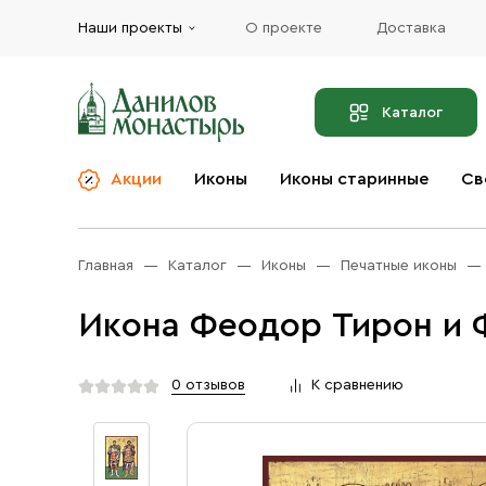
Наши проекты
О проекте
Доставка
Каталог
Акции
Иконы
Иконы старинные
Св
О компании
Благовония
Бренды
Богослужебная и
Главная
Каталог
Иконы
Печатные иконы
Церковная утварь
Доставка
Иконы
Икона Феодор Тирон и 
Услуги
Масло
Акции
Оплата
0 отзывов
К сравнению
Православные подарки
Контакты
Разное