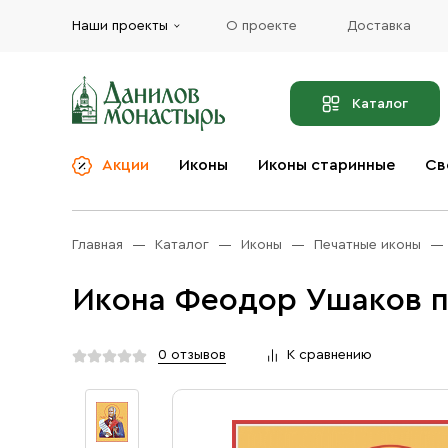
Наши проекты
О проекте
Доставка
Каталог
Акции
Иконы
Иконы старинные
Св
О компании
Благовония
Бренды
Богослужебная и
Главная
Каталог
Иконы
Печатные иконы
Церковная утварь
Доставка
Иконы
Икона Феодор Ушаков п
Услуги
Масло
Акции
Оплата
0 отзывов
К сравнению
Православные подарки
Контакты
Разное