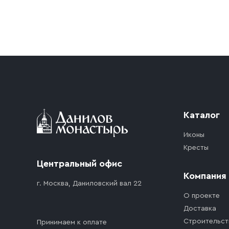
Условия доставки
Приобретённый товар доставляется до подъезд
доставка осуществляется до ближайшего мест
дорожного движения. Если на территории ме
стоимость въезда транспортного средства.
Каталог
Иконы
Кресты
Центральный офис
Компания
г. Москва, Даниловский вал 22
О проекте
Доставка
Строительст
Принимаем к оплате