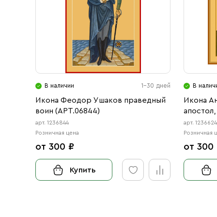
В наличии
1-30 дней
В налич
Икона Феодор Ушаков праведный
Икона А
воин (АРТ.06844)
апостол,
Феодор 
арт. 1236844
арт. 123662
(АРТ.066
Розничная цена
Розничная 
от 300 ₽
от 300
Купить