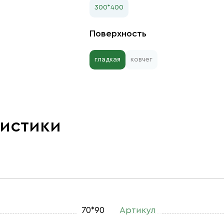
300*400
Поверхность
гладкая
ковчег
ристики
70*90
Артикул