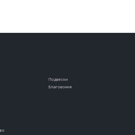
а (калитки дачи или ворот частного дома). Если возник
а, которое максимально близко к месту запланированной
ста назначения доставки предусмотрен платный въезд, 
Подвески
Благовония
во