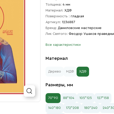
Толщина:
4 мм
Материал:
ХДФ
Поверхность :
гладкая
Артикул:
1236887
Бренд:
Даниловские мастерские
Лик Святого:
Феодор Ушаков праведны
Все характеристики
Материал
Дерево
МДФ
ХДФ
Размеры, мм
70*90
88*104
105*125
127*158
140*180
172*208
180*240
240*3