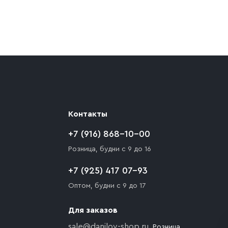
ают препятствия для подъезда автомобиля,
 разгрузки товара и не нарушает правила
то Покупателю необходимо компенсировать
Контакты
+7 (916) 868-10-00
Розница, будни с 9 до 16
+7 (925) 417 07-93
Оптом, будни с 9 до 17
Для заказов
sale@danilov-shop.ru
, Розница