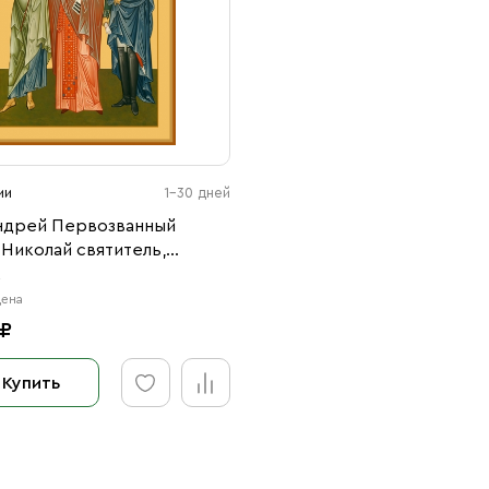
ии
1-30 дней
ндрей Первозванный
 Николай святитель,
Ушаков праведный
4
24)
цена
 ₽
Купить