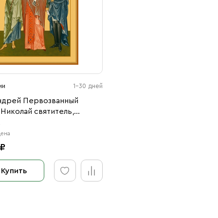
ии
1-30 дней
ндрей Первозванный
 Николай святитель,
Ушаков праведный
4
24)
цена
 ₽
Купить