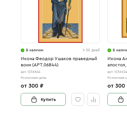
В наличии
1-30 дней
В налич
Икона Феодор Ушаков праведный
Икона А
воин (АРТ.06844)
апостол,
Феодор 
арт. 1236844
арт. 123662
(АРТ.066
Розничная цена
Розничная 
от 300 ₽
от 300
Купить