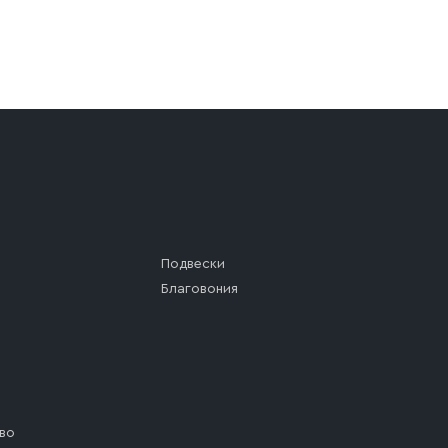
а (калитки дачи или ворот частного дома). Если возник
а, которое максимально близко к месту запланированной
ста назначения доставки предусмотрен платный въезд, 
Подвески
Благовония
во