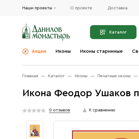
Наши проекты
О проекте
Доставка
Каталог
Акции
Иконы
Иконы старинные
Св
О компании
Благовония
Бренды
Богослужебная и
Главная
Каталог
Иконы
Печатные иконы
Церковная утварь
Доставка
Иконы
Икона Феодор Ушаков п
Услуги
Масло
Акции
Оплата
0 отзывов
К сравнению
Православные подарки
Контакты
Разное