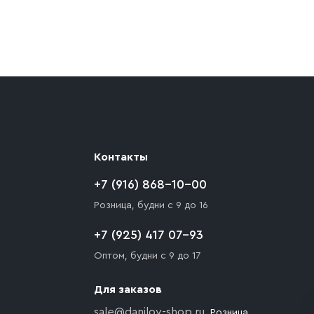
ают препятствия для подъезда автомобиля,
 разгрузки товара и не нарушает правила
то Покупателю необходимо компенсировать
Контакты
+7 (916) 868-10-00
Розница, будни с 9 до 16
+7 (925) 417 07-93
Оптом, будни с 9 до 17
Для заказов
sale@danilov-shop.ru
, Розница