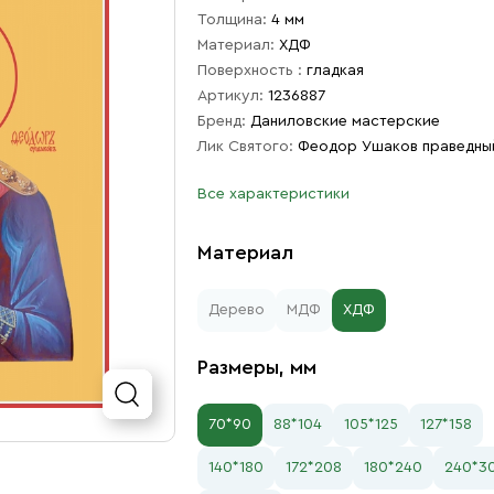
Толщина:
4 мм
Материал:
ХДФ
Поверхность :
гладкая
Артикул:
1236887
Бренд:
Даниловские мастерские
Лик Святого:
Феодор Ушаков праведны
Все характеристики
Материал
Дерево
МДФ
ХДФ
Размеры, мм
70*90
88*104
105*125
127*158
140*180
172*208
180*240
240*3