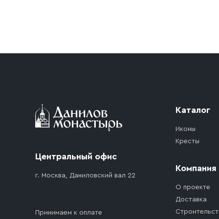
Условия доставки
Приобретённый товар доставляется до подъезд
доставка осуществляется до ближайшего мест
дорожного движения. Если на территории ме
стоимость въезда транспортного средства.
Каталог
Иконы
Кресты
Центральный офис
Компания
г. Москва, Даниловский вал 22
О проекте
Доставка
Строительст
Принимаем к оплате