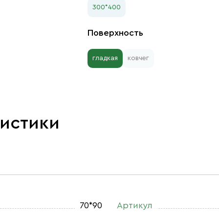
300*400
Поверхность
гладкая
ковчег
ристики
70*90
Артикул