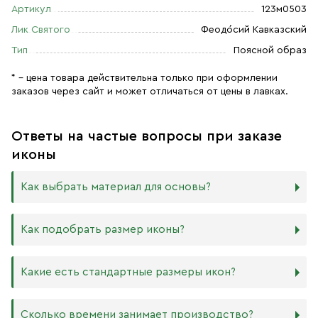
Артикул
123м0503
Лик Святого
Феодо́сий Кавказский
Тип
Поясной образ
* – цена товара действительна только при оформлении
заказов через сайт и может отличаться от цены в лавках.
Ответы на частые вопросы при заказе
иконы
Как выбрать материал для основы?
Мы изготавливаем иконы на трёх разных видах досок:
Как подобрать размер иконы?
Дерево. Наиболее прочный и качественный материал,
который гарантирует долговечность иконы.
Никаких строгих правил по тому, какого размера
Какие есть стандартные размеры икон?
МДФ. Ламинированная древесно-стружечная плита —
должна быть икона, нет. Все зависит от Вашего желания
более бюджетный материал, чуть уступающий
и места, куда она будет помещена. Если у Вас дома есть
дереву в прочности. Тем не менее, внешнего отличия
88х104 мм
иконостас, можно ориентироваться на него.
Сколько времени занимает производство?