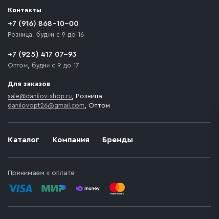
разгрузки товара и не нарушает правила дорожного
Контакты
движения. Если на территории места назначения
доставки предусмотрен платный въезд, то Покупателю
+7 (916) 868-10-00
необходимо компенсировать стоимость въезда
Розница, будни с 9 до 16
транспортного средства.
+7 (925) 417 07-93
Оптом, будни с 9 до 17
Для заказов
sale@danilov-shop.ru
, Розница
danilovopt26@gmail.com
, Оптом
Каталог
Компания
Бренды
Принимаем к оплате