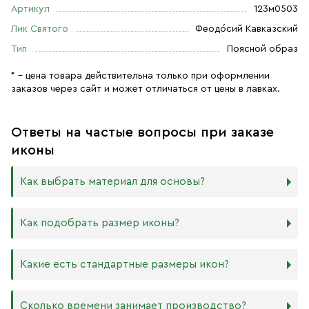
Артикул
123м0503
Лик Святого
Феодо́сий Кавказский
Тип
Поясной образ
* – цена товара действительна только при оформлении
заказов через сайт и может отличаться от цены в лавках.
Ответы на частые вопросы при заказе
иконы
Как выбрать материал для основы?
Мы изготавливаем иконы на трёх разных видах досок:
Как подобрать размер иконы?
Дерево. Наиболее прочный и качественный материал,
который гарантирует долговечность иконы.
Никаких строгих правил по тому, какого размера
Какие есть стандартные размеры икон?
МДФ. Ламинированная древесно-стружечная плита —
должна быть икона, нет. Все зависит от Вашего желания
более бюджетный материал, чуть уступающий
и места, куда она будет помещена. Если у Вас дома есть
дереву в прочности. Тем не менее, внешнего отличия
88х104 мм
иконостас, можно ориентироваться на него.
Сколько времени занимает производство?