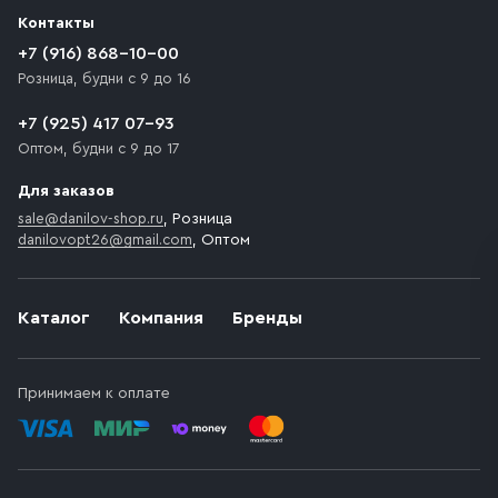
разгрузки товара и не нарушает правила дорожного
Контакты
движения. Если на территории места назначения
доставки предусмотрен платный въезд, то Покупателю
+7 (916) 868-10-00
необходимо компенсировать стоимость въезда
Розница, будни с 9 до 16
транспортного средства.
+7 (925) 417 07-93
Оптом, будни с 9 до 17
Для заказов
sale@danilov-shop.ru
, Розница
danilovopt26@gmail.com
, Оптом
Каталог
Компания
Бренды
Принимаем к оплате