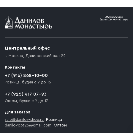
Условия доставки
Приобретённый товар доставляется до подъезда
(калитки дачи или ворот частного дома). Если
возникают препятствия для подъезда автомобиля,
Центральный офис
доставка осуществляется до ближайшего места,
г. Москва
,
Даниловский вал 22
которое максимально близко к месту запланированной
разгрузки товара и не нарушает правила дорожного
Контакты
движения. Если на территории места назначения
доставки предусмотрен платный въезд, то Покупателю
+7 (916) 868-10-00
необходимо компенсировать стоимость въезда
Розница, будни с 9 до 16
транспортного средства.
+7 (925) 417 07-93
Оптом, будни с 9 до 17
Для заказов
sale@danilov-shop.ru
, Розница
danilovopt26@gmail.com
, Оптом