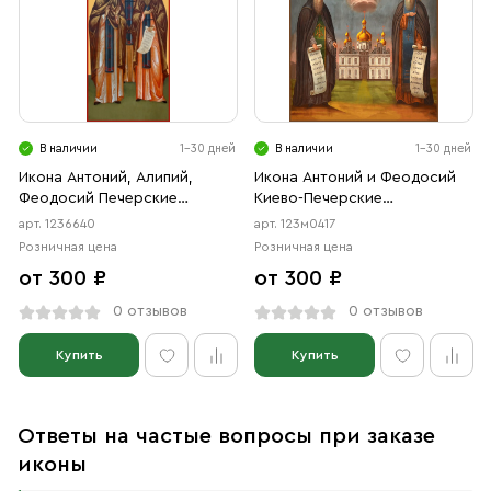
В наличии
1-30 дней
В наличии
1-30 дней
Икона Антоний, Алипий,
Икона Антоний и Феодосий
Феодосий Печерские
Киево-Печерские
преподобные (АРТ.06640)
преподобные (АРТ.м0417)
арт. 1236640
арт. 123м0417
Розничная цена
Розничная цена
от 300 ₽
от 300 ₽
0 отзывов
0 отзывов
Купить
Купить
Ответы на частые вопросы при заказе
иконы