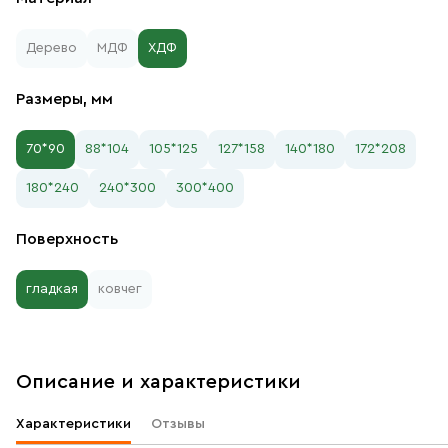
Дерево
МДФ
ХДФ
Размеры, мм
70*90
88*104
105*125
127*158
140*180
172*208
180*240
240*300
300*400
Поверхность
гладкая
ковчег
Описание и характеристики
Характеристики
Отзывы