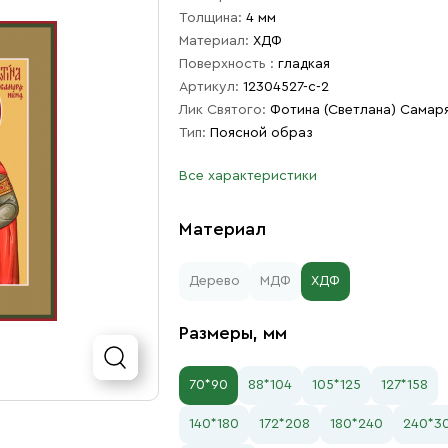
Толщина:
4 мм
Материал:
ХДФ
Поверхность :
гладкая
Артикул:
12304527-с-2
Лик Святого:
Фотина (Светлана) Самар
Тип:
Поясной образ
Все характеристики
Материал
Дерево
МДФ
ХДФ
Размеры, мм
70*90
88*104
105*125
127*158
140*180
172*208
180*240
240*3