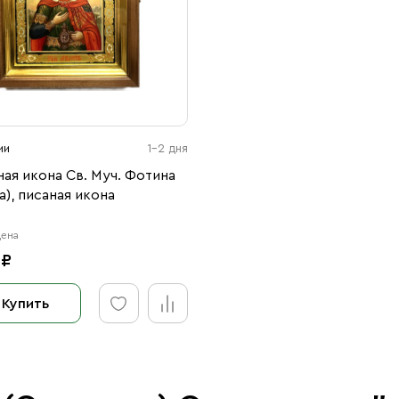
ии
1-2 дня
ая икона Св. Муч. Фотина
а), писаная икона
цена
 ₽
Купить