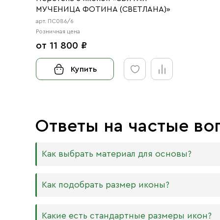
МУЧЕНИЦА ФОТИНА (СВЕТЛАНА)»
арт. ПС086/6
Розничная цена
от 11 800 ₽
Купить
Ответы на частые во
Как выбрать материал для основы?
Мы изготавливаем иконы на трёх разных видах
Как подобрать размер иконы?
Дерево. Наиболее прочный и качественный
МДФ. Ламинированная древесно-стружечная
Никаких строгих правил по тому, какого разме
Какие есть стандартные размеры икон?