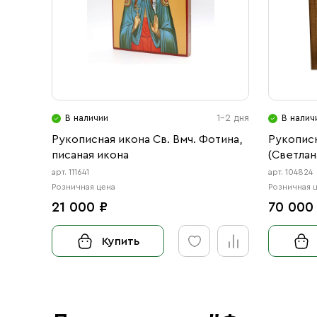
В наличии
1-2 дня
В налич
Рукописная икона Св. Вмч. Фотина,
Рукописн
писаная икона
(Светлан
арт. 111641
арт. 104824
Розничная цена
Розничная 
21 000 ₽
70 000
Купить