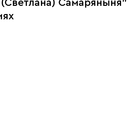
 (Светлана) Самаряныня"
иях