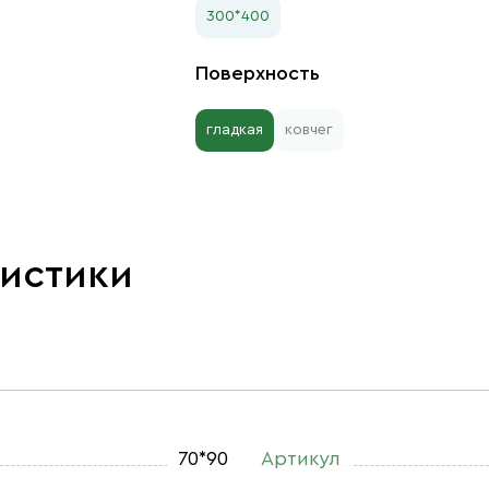
300*400
Поверхность
гладкая
ковчег
ристики
70*90
Артикул