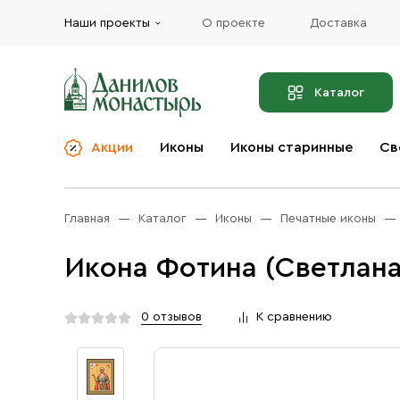
Наши проекты
О проекте
Доставка
Каталог
Акции
Иконы
Иконы старинные
Св
О компании
Благовония
Бренды
Богослужебная и
Главная
Каталог
Иконы
Печатные иконы
Церковная утварь
Доставка
Иконы
Икона Фотина (Светлана
Услуги
Масло
Акции
Оплата
0 отзывов
К сравнению
Православные подарки
Контакты
Разное