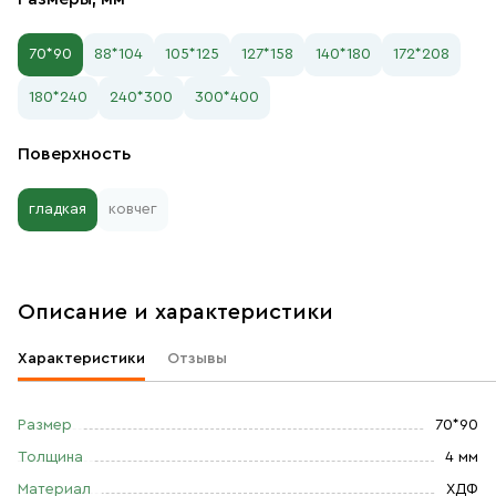
70*90
88*104
105*125
127*158
140*180
172*208
180*240
240*300
300*400
Поверхность
гладкая
ковчег
Описание и характеристики
Характеристики
Отзывы
Размер
70*90
Толщина
4 мм
Материал
ХДФ