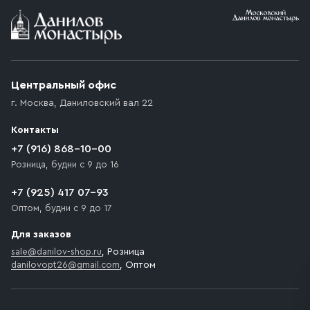
Условия доставки
Приобретённый товар доставляется до подъезда
(калитки дачи или ворот частного дома). Если
возникают препятствия для подъезда автомобиля,
Центральный офис
доставка осуществляется до ближайшего места,
г. Москва
,
Даниловский вал 22
которое максимально близко к месту запланированной
разгрузки товара и не нарушает правила дорожного
Контакты
движения. Если на территории места назначения
доставки предусмотрен платный въезд, то Покупателю
+7 (916) 868-10-00
необходимо компенсировать стоимость въезда
Розница, будни с 9 до 16
транспортного средства.
+7 (925) 417 07-93
Оптом, будни с 9 до 17
Для заказов
sale@danilov-shop.ru
, Розница
danilovopt26@gmail.com
, Оптом