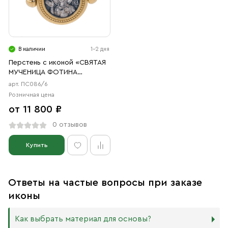
В наличии
1-2 дня
Перстень с иконой «СВЯТАЯ
МУЧЕНИЦА ФОТИНА
(СВЕТЛАНА)»
арт. ПС086/6
Розничная цена
от 11 800 ₽
0 отзывов
Купить
Ответы на частые вопросы при заказе
иконы
Как выбрать материал для основы?