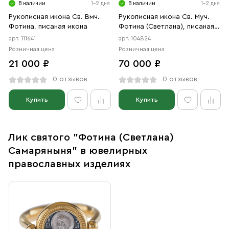
В наличии
1-2 дня
В наличии
1-2 дня
Рукописная икона Св. Вмч.
Рукописная икона Св. Муч.
Фотина, писаная икона
Фотина (Светлана), писаная
икона
арт. 111641
арт. 104824
Розничная цена
Розничная цена
21 000 ₽
70 000 ₽
0 отзывов
0 отзывов
Купить
Купить
Лик святого "Фотина (Светлана)
Самаряныня" в ювелирных
православных изделиях