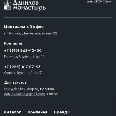
Условия доставки
Приобретённый товар доставляется до подъезда
(калитки дачи или ворот частного дома). Если
возникают препятствия для подъезда автомобиля,
Центральный офис
доставка осуществляется до ближайшего места,
г. Москва
,
Даниловский вал 22
которое максимально близко к месту запланированной
разгрузки товара и не нарушает правила дорожного
Контакты
движения. Если на территории места назначения
доставки предусмотрен платный въезд, то Покупателю
+7 (916) 868-10-00
необходимо компенсировать стоимость въезда
Розница, будни с 9 до 16
транспортного средства.
+7 (925) 417 07-93
Оптом, будни с 9 до 17
Для заказов
sale@danilov-shop.ru
, Розница
danilovopt26@gmail.com
, Оптом
Каталог
Компания
Бренды