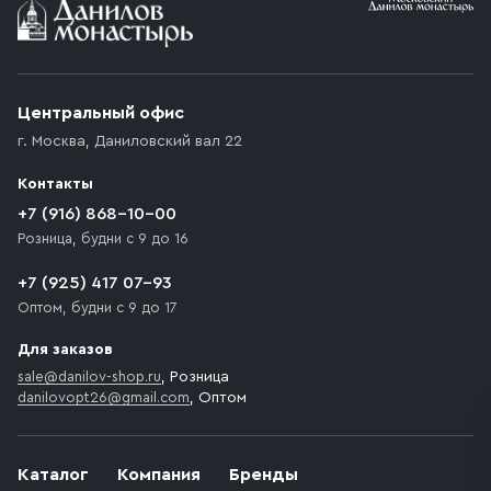
Условия доставки
Приобретённый товар доставляется до подъезда
(калитки дачи или ворот частного дома). Если
возникают препятствия для подъезда автомобиля,
Центральный офис
доставка осуществляется до ближайшего места,
г. Москва
,
Даниловский вал 22
которое максимально близко к месту запланированной
разгрузки товара и не нарушает правила дорожного
Контакты
движения. Если на территории места назначения
доставки предусмотрен платный въезд, то Покупателю
+7 (916) 868-10-00
необходимо компенсировать стоимость въезда
Розница, будни с 9 до 16
транспортного средства.
+7 (925) 417 07-93
Оптом, будни с 9 до 17
Для заказов
sale@danilov-shop.ru
, Розница
danilovopt26@gmail.com
, Оптом
Каталог
Компания
Бренды