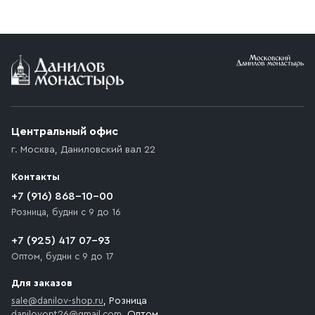
реквизитами Вашей организации.
заказе от 10 000 ₽ доставка бесплатная.
Условия доставки
Приобретённый товар доставляется до подъезда
(калитки дачи или ворот частного дома). Если
возникают препятствия для подъезда автомобиля,
Центральный офис
доставка осуществляется до ближайшего места,
г. Москва
,
Даниловский вал 22
которое максимально близко к месту запланированной
разгрузки товара и не нарушает правила дорожного
Контакты
движения. Если на территории места назначения
доставки предусмотрен платный въезд, то Покупателю
+7 (916) 868-10-00
необходимо компенсировать стоимость въезда
Розница, будни с 9 до 16
транспортного средства.
+7 (925) 417 07-93
Оптом, будни с 9 до 17
Для заказов
sale@danilov-shop.ru
, Розница
danilovopt26@gmail.com
, Оптом