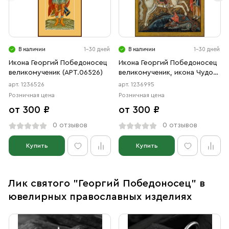
В наличии
1-30 дней
В наличии
1-30 дней
Икона Георгий Победоносец
Икона Георгий Победоносец
великомученик (АРТ.06526)
великомученик, икона Чудо
Георгия о змие (АРТ.06995)
арт. 1236526
арт. 1236995
Розничная цена
Розничная цена
от 300 ₽
от 300 ₽
0 отзывов
0 отзывов
Купить
Купить
Лик святого "Георгий Победоносец" в
ювелирных православных изделиях