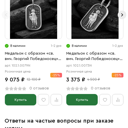
В наличии
1-2 дня
В наличии
1-2 дня
Медальон с образом «св.
Медальон с образом «св.
вмч. Георгий Победоносец»
вмч. Георгий Победоносец»
чернение
чернение
арт. 102.1.0079N
арт. 102.1.0073N
Розничная цена
Розничная цена
-25%
-25%
9 075 ₽
3 375 ₽
12 100 ₽
4 500 ₽
0 отзывов
0 отзывов
Купить
Купить
Ответы на частые вопросы при заказе