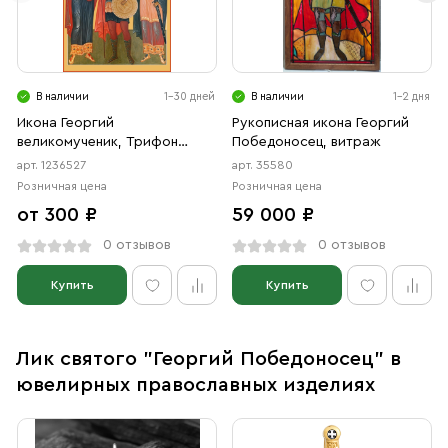
В наличии
1-30 дней
В наличии
1-2 дня
Икона Георгий
Рукописная икона Георгий
великомученик, Трифон
Победоносец, витраж
мученик, Иоанн Воин мученик
арт. 1236527
арт. 35580
(АРТ.06527)
Розничная цена
Розничная цена
от 300 ₽
59 000 ₽
0 отзывов
0 отзывов
Купить
Купить
Лик святого "Георгий Победоносец" в
ювелирных православных изделиях