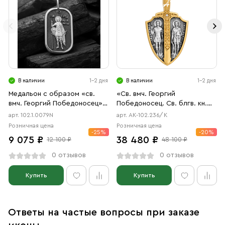
В наличии
1-2 дня
В наличии
1-2 дня
Медальон с образом «св.
«Св. вмч. Георгий
вмч. Георгий Победоносец»
Победоносец. Св. блгв. кн.
чернение
Александр Невский.
арт. 102.1.0079N
арт. АК-102.236/К
Архангел Михаил»
Розничная цена
Розничная цена
-25%
-20%
9 075 ₽
38 480 ₽
12 100 ₽
48 100 ₽
0 отзывов
0 отзывов
Купить
Купить
Ответы на частые вопросы при заказе