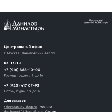
реквизитами Вашей организации.
заказе от 10 000 ₽ доставка бесплатная.
Условия доставки
Приобретённый товар доставляется до подъезда
(калитки дачи или ворот частного дома). Если
возникают препятствия для подъезда автомобиля,
Центральный офис
доставка осуществляется до ближайшего места,
г. Москва
,
Даниловский вал 22
которое максимально близко к месту запланированной
разгрузки товара и не нарушает правила дорожного
Контакты
движения. Если на территории места назначения
доставки предусмотрен платный въезд, то Покупателю
+7 (916) 868-10-00
необходимо компенсировать стоимость въезда
Розница, будни с 9 до 16
транспортного средства.
+7 (925) 417 07-93
Оптом, будни с 9 до 17
Для заказов
sale@danilov-shop.ru
, Розница
danilovopt26@gmail.com
, Оптом