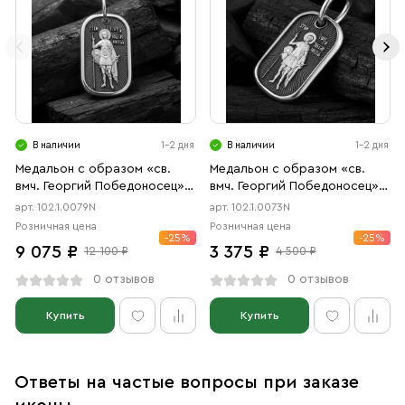
В наличии
1-2 дня
В наличии
1-2 дня
Медальон с образом «св.
Медальон с образом «св.
вмч. Георгий Победоносец»
вмч. Георгий Победоносец»
чернение
чернение
арт. 102.1.0079N
арт. 102.1.0073N
Розничная цена
Розничная цена
-25%
-25%
9 075 ₽
3 375 ₽
12 100 ₽
4 500 ₽
0 отзывов
0 отзывов
Купить
Купить
Ответы на частые вопросы при заказе