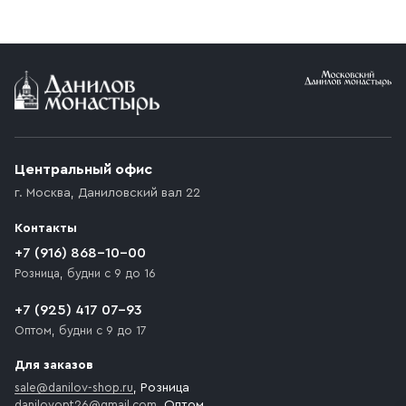
реквизитами Вашей организации.
заказе от 10 000 ₽ доставка бесплатная.
Условия доставки
Приобретённый товар доставляется до подъезда
(калитки дачи или ворот частного дома). Если
возникают препятствия для подъезда автомобиля,
Центральный офис
доставка осуществляется до ближайшего места,
г. Москва
,
Даниловский вал 22
которое максимально близко к месту запланированной
разгрузки товара и не нарушает правила дорожного
Контакты
движения. Если на территории места назначения
доставки предусмотрен платный въезд, то Покупателю
+7 (916) 868-10-00
необходимо компенсировать стоимость въезда
Розница, будни с 9 до 16
транспортного средства.
+7 (925) 417 07-93
Оптом, будни с 9 до 17
Для заказов
sale@danilov-shop.ru
, Розница
danilovopt26@gmail.com
, Оптом