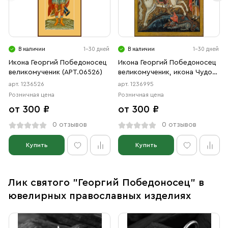
В наличии
1-30 дней
В наличии
1-30 дней
Икона Георгий Победоносец
Икона Георгий Победоносец
великомученик (АРТ.06526)
великомученик, икона Чудо
Георгия о змие (АРТ.06995)
арт. 1236526
арт. 1236995
Розничная цена
Розничная цена
от 300 ₽
от 300 ₽
0 отзывов
0 отзывов
Купить
Купить
Лик святого "Георгий Победоносец" в
ювелирных православных изделиях