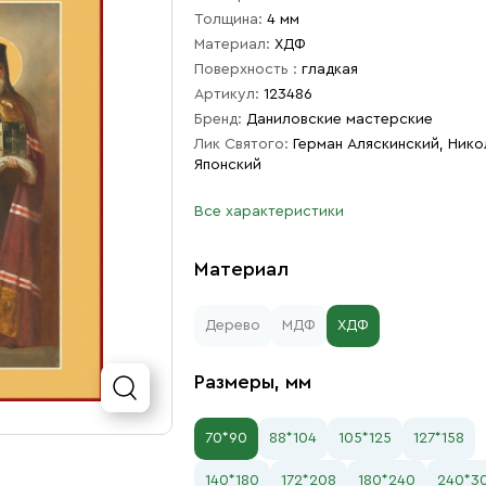
Толщина:
4 мм
Материал:
ХДФ
Поверхность :
гладкая
Артикул:
123486
Бренд:
Даниловские мастерские
Лик Святого:
Герман Аляскинский, Нико
Японский
Все характеристики
Материал
Дерево
МДФ
ХДФ
Размеры, мм
70*90
88*104
105*125
127*158
140*180
172*208
180*240
240*3