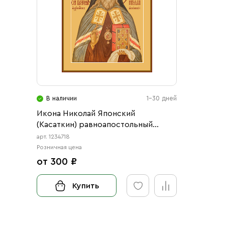
В наличии
1-30 дней
Икона Николай Японский
(Касаткин) равноапостольный
(АРТ.04718)
арт. 1234718
Розничная цена
от 300 ₽
Купить