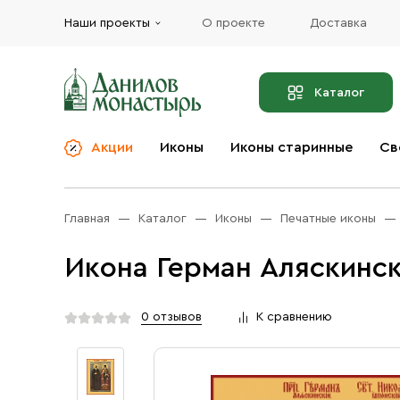
Наши проекты
О проекте
Доставка
Каталог
Акции
Иконы
Иконы старинные
Св
О компании
Благовония
Бренды
Богослужебная и
Главная
Каталог
Иконы
Печатные иконы
Церковная утварь
Доставка
Иконы
Икона Герман Аляскинск
Услуги
Масло
Акции
Оплата
0 отзывов
К сравнению
Православные подарки
Контакты
Разное