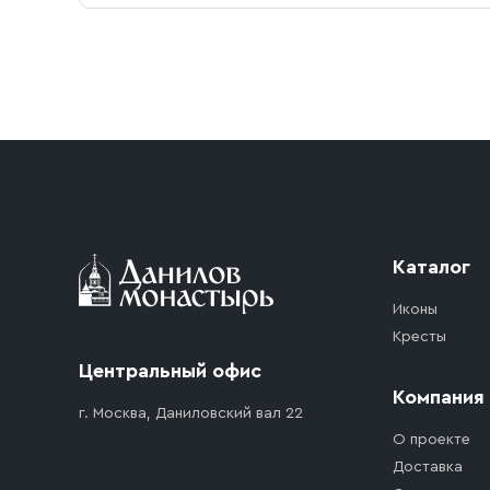
Условия доставки
Приобретённый товар доставляется до подъезд
доставка осуществляется до ближайшего мест
дорожного движения. Если на территории ме
стоимость въезда транспортного средства.
Каталог
Иконы
Кресты
Центральный офис
Компания
г. Москва, Даниловский вал 22
О проекте
Доставка