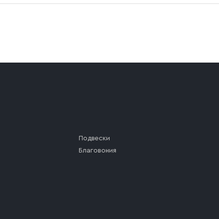
а (калитки дачи или ворот частного дома). Если возник
а, которое максимально близко к месту запланированной
ста назначения доставки предусмотрен платный въезд, 
Подвески
Благовония