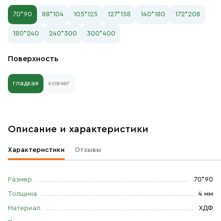
70*90
88*104
105*125
127*158
140*180
172*208
180*240
240*300
300*400
Поверхность
гладкая
ковчег
Описание и характеристики
Характеристики
Отзывы
Размер
70*90
Толщина
4 мм
Материал
ХДФ