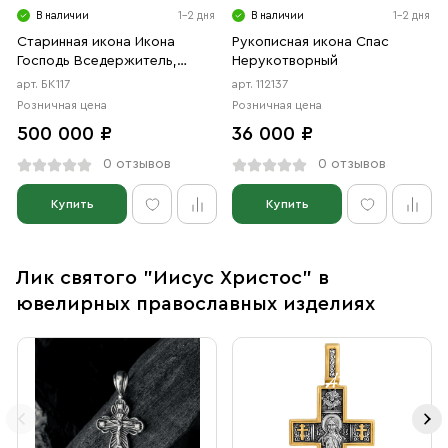
В наличии
1-2 дня
В наличии
1-2 дня
Старинная икона Икона
Рукописная икона Спас
Господь Вседержитель,
Нерукотворный
конец 19 - начало 20 века
арт. БК117
арт. 112137
Розничная цена
Розничная цена
500 000 ₽
36 000 ₽
0 отзывов
0 отзывов
Купить
Купить
Лик святого "Иисус Христос" в
ювелирных православных изделиях