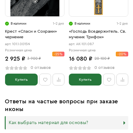
В наличии
1-2 дня
В наличии
1-2 дня
Крест «Спаси и Сохрани»
«Господь Вседержитель. Св.
чернение
мученик Трифон»
арт. 101.1.0015N
арт. АК-101.087
Розничная цена
Розничная цена
-25%
-20%
2 925 ₽
16 080 ₽
3 900 ₽
20 100 ₽
0 отзывов
0 отзывов
Купить
Купить
Ответы на частые вопросы при заказе
иконы
Как выбрать материал для основы?