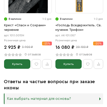
В наличии
1-2 дня
В наличии
1-2 дня
Крест «Спаси и Сохрани»
«Господь Вседержитель. Св.
чернение
мученик Трифон»
арт. 101.1.0015N
арт. АК-101.087
Розничная цена
Розничная цена
-25%
-20%
2 925 ₽
16 080 ₽
3 900 ₽
20 100 ₽
0 отзывов
0 отзывов
Купить
Купить
Ответы на частые вопросы при заказе
иконы
Как выбрать материал для основы?