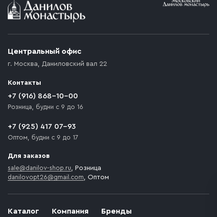
Условия доставки
Приобретённый товар доставляется до подъезда
(калитки дачи или ворот частного дома). Если
возникают препятствия для подъезда автомобиля,
Центральный офис
доставка осуществляется до ближайшего места,
г. Москва
,
Даниловский вал 22
которое максимально близко к месту запланированной
разгрузки товара и не нарушает правила дорожного
Контакты
движения. Если на территории места назначения
доставки предусмотрен платный въезд, то Покупателю
+7 (916) 868-10-00
необходимо компенсировать стоимость въезда
Розница, будни с 9 до 16
транспортного средства.
+7 (925) 417 07-93
Оптом, будни с 9 до 17
Для заказов
sale@danilov-shop.ru
, Розница
danilovopt26@gmail.com
, Оптом
Каталог
Компания
Бренды