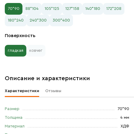
70*90
88*104
105*125
127*158
140*180
172*208
180*240
240*300
300*400
Поверхность
гладкая
ковчег
Описание и характеристики
Характеристики
Отзывы
Размер
70*90
Толщина
4 мм
Материал
ХДФ