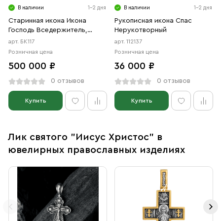
В наличии
1-2 дня
В наличии
1-2 дня
Старинная икона Икона
Рукописная икона Спас
Господь Вседержитель,
Нерукотворный
конец 19 - начало 20 века
арт. БК117
арт. 112137
Розничная цена
Розничная цена
500 000 ₽
36 000 ₽
0 отзывов
0 отзывов
Купить
Купить
Лик святого "Иисус Христос" в
ювелирных православных изделиях