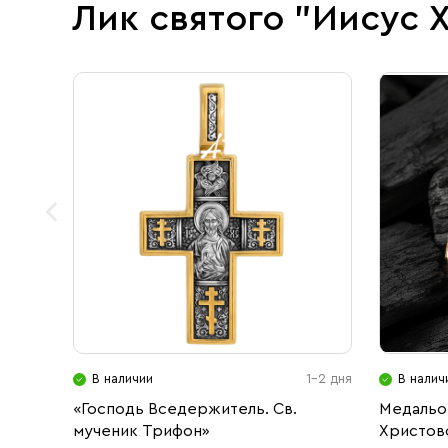
Лик святого "Иисус 
В наличии
1-2 дня
В налич
«Господь Вседержитель. Св.
Медальо
мученик Трифон»
Христов