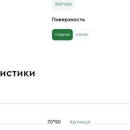
300*400
Поверхность
гладкая
ковчег
ристики
70*90
Артикул