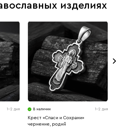
авославных изделиях
1-2 дня
В наличии
1-2 дня
В н
Крест «Спаси и Сохрани»
Крест
чернение, родий
черне