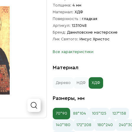
Толщина:
4 мм
Материал:
ХДФ
Поверхность :
гладкая
Артикул:
1231048
Бренд:
Даниловские мастерские
Лик Святого:
Иисус Христос
Все характеристики
Материал
Дерево
МДФ
ХДФ
Размеры, мм
70*90
88*104
105*125
127*158
140*180
172*208
180*240
240*3