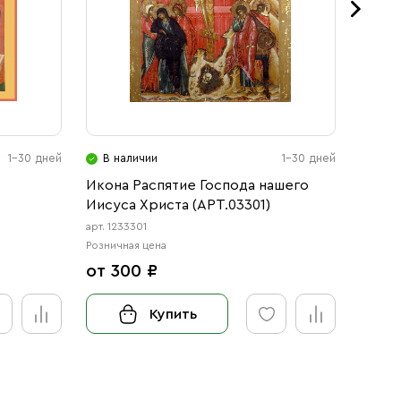
1-30 дней
В наличии
1-30 дней
В н
Икона Распятие Господа нашего
Икона
Иисуса Христа (АРТ.03301)
(АРТ.0
арт. 1233301
арт. 123
Розничная цена
Розничн
от 300 ₽
от 3
Купить