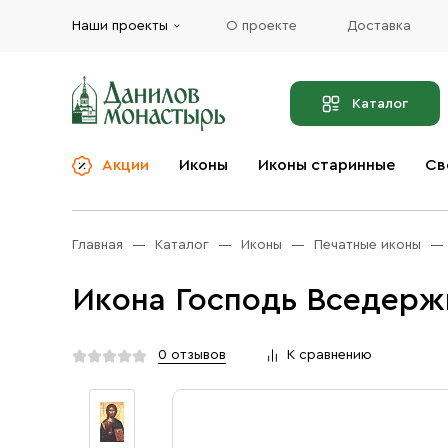
Наши проекты
О проекте
Доставка
Каталог
Акции
Иконы
Иконы старинные
Св
О компании
Благовония
Бренды
Богослужебная и
Главная
Каталог
Иконы
Печатные иконы
Церковная утварь
Доставка
Иконы
Икона Господь Вседержи
Услуги
Масло
Акции
Оплата
0 отзывов
К сравнению
Православные подарки
Контакты
Разное