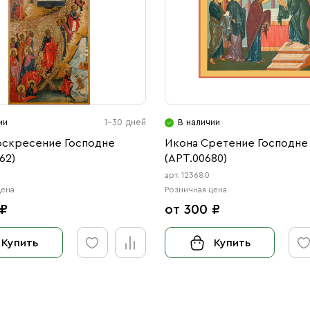
ии
1-30 дней
В наличии
оскресение Господне
Икона Сретение Господне
62)
(АРТ.00680)
2
арт. 123680
цена
Розничная цена
 ₽
от 300 ₽
Купить
Купить