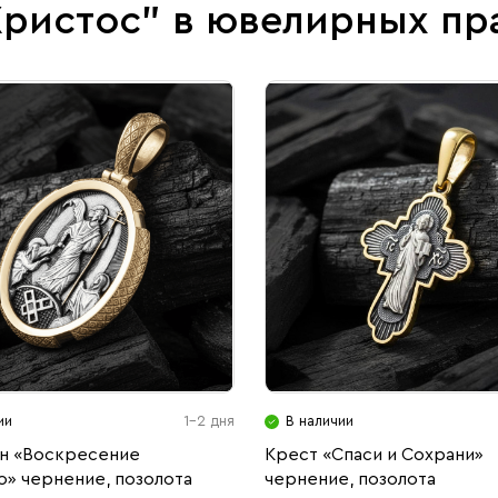
Христос" в ювелирных пр
ии
1-2 дня
В наличии
н «Воскресение
Крест «Спаси и Сохрани»
о» чернение, позолота
чернение, позолота