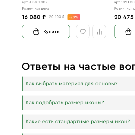
арт. АК-101.087
арт. 102.1.
Розничная цена
Розничная 
16 080 ₽
20 475
20 100 ₽
-20%
Купить
Ответы на частые во
Как выбрать материал для основы?
Мы изготавливаем иконы на трёх разных видах
Как подобрать размер иконы?
Дерево. Наиболее прочный и качественный
МДФ. Ламинированная древесно-стружечная
Никаких строгих правил по тому, какого разме
Какие есть стандартные размеры икон?
внешнего отличия практически нет. Вы мож
Вас дома есть иконостас, можно ориентирова
или 6 мм.