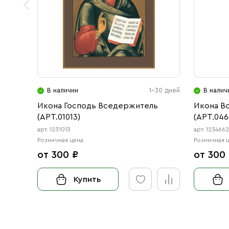
В наличии
1-30 дней
В налич
Икона Господь Вседержитель
Икона В
(АРТ.01013)
(АРТ.046
арт. 1231013
арт. 123466
Розничная цена
Розничная 
от 300 ₽
от 300
Купить