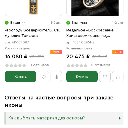
В наличии
1-2 дня
В наличии
1-2 дня
«Господь Вседержитель. Св.
Медальон «Воскресение
мученик Трифон»
Христово» чернение,
позолота
арт. АК-101.087
арт. 102.1.0085NZ
Розничная цена
Розничная цена
-20%
-25%
16 080 ₽
20 475 ₽
20 100 ₽
27 300 ₽
0 отзывов
0 отзывов
Купить
Купить
Ответы на частые вопросы при заказе
иконы
Как выбрать материал для основы?