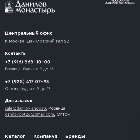
Условия доставки
Приобретённый товар доставляется до подъезда
(калитки дачи или ворот частного дома). Если
возникают препятствия для подъезда автомобиля,
Центральный офис
доставка осуществляется до ближайшего места,
г. Москва
,
Даниловский вал 22
которое максимально близко к месту запланированной
разгрузки товара и не нарушает правила дорожного
Контакты
движения. Если на территории места назначения
доставки предусмотрен платный въезд, то Покупателю
+7 (916) 868-10-00
необходимо компенсировать стоимость въезда
Розница, будни с 9 до 16
транспортного средства.
+7 (925) 417 07-93
Оптом, будни с 9 до 17
Для заказов
sale@danilov-shop.ru
, Розница
danilovopt26@gmail.com
, Оптом
Каталог
Компания
Бренды