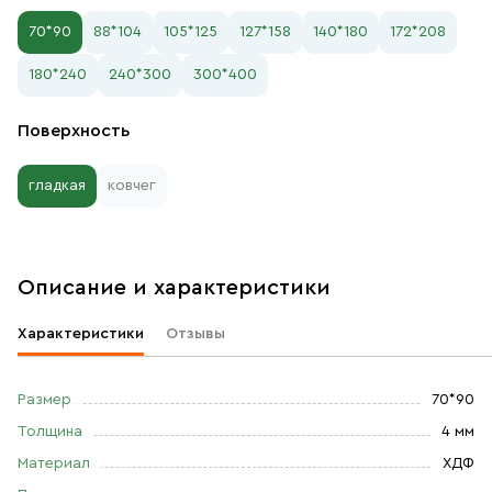
70*90
88*104
105*125
127*158
140*180
172*208
180*240
240*300
300*400
Поверхность
гладкая
ковчег
Описание и характеристики
Характеристики
Отзывы
Размер
70*90
Толщина
4 мм
Материал
ХДФ