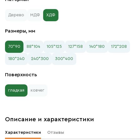
Дерево
МДФ
ХДФ
Размеры, мм
70*90
88*104
105*125
127*158
140*180
172*208
180*240
240*300
300*400
Поверхность
гладкая
ковчег
Описание и характеристики
Характеристики
Отзывы