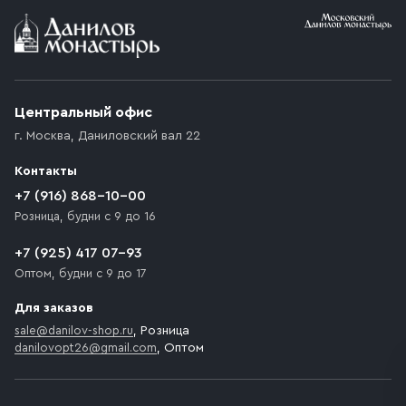
Условия доставки
Приобретённый товар доставляется до подъезда
(калитки дачи или ворот частного дома). Если
возникают препятствия для подъезда автомобиля,
Центральный офис
доставка осуществляется до ближайшего места,
г. Москва
,
Даниловский вал 22
которое максимально близко к месту запланированной
разгрузки товара и не нарушает правила дорожного
Контакты
движения. Если на территории места назначения
доставки предусмотрен платный въезд, то Покупателю
+7 (916) 868-10-00
необходимо компенсировать стоимость въезда
Розница, будни с 9 до 16
транспортного средства.
+7 (925) 417 07-93
Оптом, будни с 9 до 17
Для заказов
sale@danilov-shop.ru
, Розница
danilovopt26@gmail.com
, Оптом