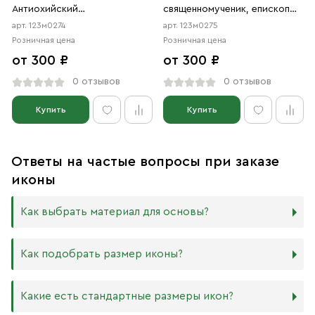
Антиохийский
священномученик, епископ
священномученик (АРТ.м0274)
Антиохийский (АРТ.м0275)
арт. 123м0274
арт. 123м0275
Розничная цена
Розничная цена
от 300 ₽
от 300 ₽
0 отзывов
0 отзывов
Купить
Купить
Ответы на частые вопросы при заказе
иконы
Как выбрать материал для основы?
Мы изготавливаем иконы на трёх разных видах досок:
Как подобрать размер иконы?
Дерево. Наиболее прочный и качественный материал,
который гарантирует долговечность иконы.
Никаких строгих правил по тому, какого размера
Какие есть стандартные размеры икон?
МДФ. Ламинированная древесно-стружечная плита —
должна быть икона, нет. Все зависит от Вашего желания