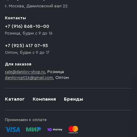
доставка осуществляется до ближайшего места,
г. Москва
,
Даниловский вал 22
которое максимально близко к месту запланированной
разгрузки товара и не нарушает правила дорожного
Контакты
движения. Если на территории места назначения
доставки предусмотрен платный въезд, то Покупателю
+7 (916) 868-10-00
необходимо компенсировать стоимость въезда
Розница, будни с 9 до 16
транспортного средства.
+7 (925) 417 07-93
Оптом, будни с 9 до 17
Для заказов
sale@danilov-shop.ru
, Розница
danilovopt26@gmail.com
, Оптом
Каталог
Компания
Бренды
Принимаем к оплате