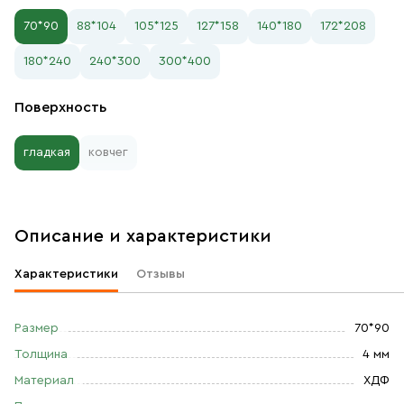
70*90
88*104
105*125
127*158
140*180
172*208
180*240
240*300
300*400
Поверхность
гладкая
ковчег
Описание и характеристики
Характеристики
Отзывы
Размер
70*90
Толщина
4 мм
Материал
ХДФ