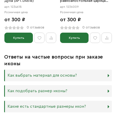
Духа (АРТ.04618)
равноапостольная царица
(АРТ.06009)
арт. 1234618
арт. 1236009
Розничная цена
Розничная цена
от 300 ₽
от 300 ₽
0 отзывов
0 отзывов
Купить
Купить
Ответы на частые вопросы при заказе
иконы
Как выбрать материал для основы?
Мы изготавливаем иконы на трёх разных видах досок:
Как подобрать размер иконы?
Дерево. Наиболее прочный и качественный материал,
который гарантирует долговечность иконы.
Никаких строгих правил по тому, какого размера
Какие есть стандартные размеры икон?
МДФ. Ламинированная древесно-стружечная плита —
должна быть икона, нет. Все зависит от Вашего желания
более бюджетный материал, чуть уступающий
и места, куда она будет помещена. Если у Вас дома есть