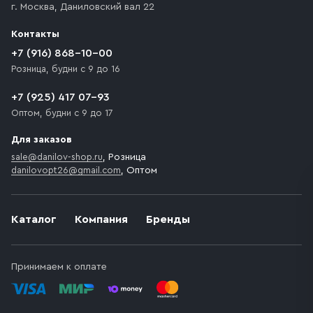
г. Москва
,
Даниловский вал 22
которое максимально близко к месту запланированной
разгрузки товара и не нарушает правила дорожного
Контакты
движения. Если на территории места назначения
доставки предусмотрен платный въезд, то Покупателю
+7 (916) 868-10-00
необходимо компенсировать стоимость въезда
Розница, будни с 9 до 16
транспортного средства.
+7 (925) 417 07-93
Оптом, будни с 9 до 17
Для заказов
sale@danilov-shop.ru
, Розница
danilovopt26@gmail.com
, Оптом
Каталог
Компания
Бренды
Принимаем к оплате