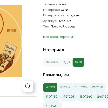
Толщина:
4 мм
Материал:
ХДФ
Поверхность :
гладкая
Артикул:
1236096
Тип:
Поясной образ
Все характеристики
Материал
Дерево
МДФ
ХДФ
Размеры, мм
70*90
88*104
105*125
127*158
140*180
172*208
180*240
240*3
300*400