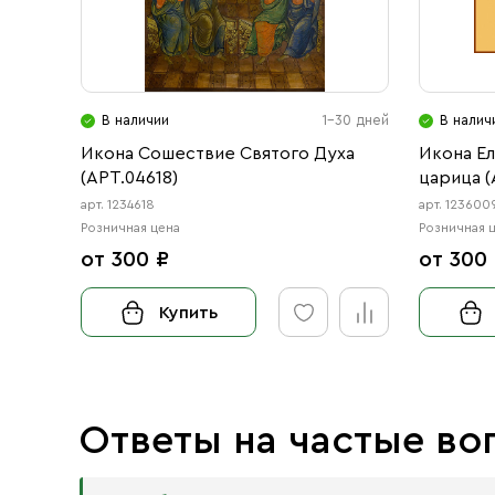
В наличии
1-30 дней
В налич
Икона Сошествие Святого Духа
Икона Е
(АРТ.04618)
царица (
арт. 1234618
арт. 123600
Розничная цена
Розничная 
от 300 ₽
от 300
Купить
Ответы на частые во