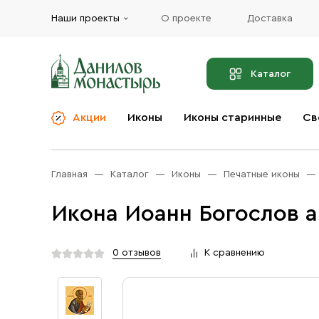
Наши проекты
О проекте
Доставка
Каталог
Акции
Иконы
Иконы старинные
Св
О компании
Благовония
Бренды
Богослужебная и
Главная
Каталог
Иконы
Печатные иконы
Церковная утварь
Доставка
Иконы
Икона Иоанн Богослов а
Услуги
Масло
Акции
Оплата
0 отзывов
К сравнению
Православные подарки
Контакты
Разное