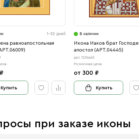
ии
1-30 дней
В наличии
лена равноапостольная
Икона Иаков брат Господе
АРТ.06009)
апостол (АРТ.04445)
9
арт. 1234445
цена
Розничная цена
 ₽
от 300 ₽
Купить
Купить
просы при заказе иконы