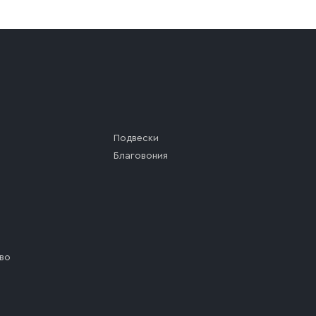
а (калитки дачи или ворот частного дома). Если возник
а, которое максимально близко к месту запланированной
ста назначения доставки предусмотрен платный въезд, 
Подвески
Благовония
во