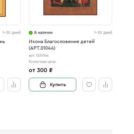
1-30 дней
В наличии
1-30 дней
В н
нь
Икона Благословение детей
Икона
(АРТ.01044)
архид
с-2)
арт. 1231044
арт. 12
Розничная цена
Розничн
от 300 ₽
от 3
Купить