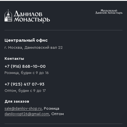
Условия доставки
Приобретённый товар доставляется до подъезда
(калитки дачи или ворот частного дома). Если
возникают препятствия для подъезда автомобиля,
Центральный офис
доставка осуществляется до ближайшего места,
г. Москва
,
Даниловский вал 22
которое максимально близко к месту запланированной
разгрузки товара и не нарушает правила дорожного
Контакты
движения. Если на территории места назначения
доставки предусмотрен платный въезд, то Покупателю
+7 (916) 868-10-00
необходимо компенсировать стоимость въезда
Розница, будни с 9 до 16
транспортного средства.
+7 (925) 417 07-93
Оптом, будни с 9 до 17
Для заказов
sale@danilov-shop.ru
, Розница
danilovopt26@gmail.com
, Оптом