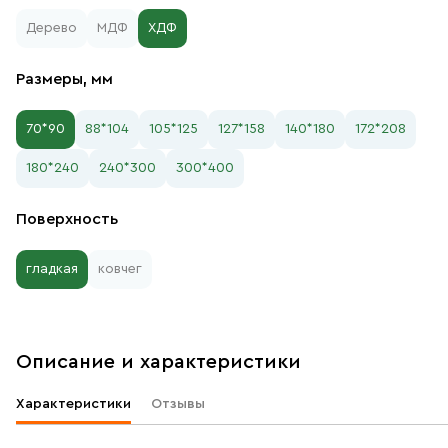
Дерево
МДФ
ХДФ
Размеры, мм
70*90
88*104
105*125
127*158
140*180
172*208
180*240
240*300
300*400
Поверхность
гладкая
ковчег
Описание и характеристики
Характеристики
Отзывы