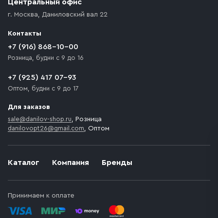
Центральный офис
доставка осуществляется до ближайшего места,
г. Москва
,
Даниловский вал 22
которое максимально близко к месту запланированной
разгрузки товара и не нарушает правила дорожного
Контакты
движения. Если на территории места назначения
доставки предусмотрен платный въезд, то Покупателю
+7 (916) 868-10-00
необходимо компенсировать стоимость въезда
Розница, будни с 9 до 16
транспортного средства.
+7 (925) 417 07-93
Оптом, будни с 9 до 17
Для заказов
sale@danilov-shop.ru
, Розница
danilovopt26@gmail.com
, Оптом
Каталог
Компания
Бренды
Принимаем к оплате