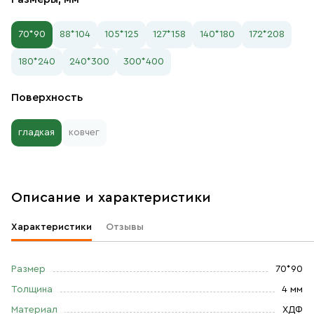
70*90
88*104
105*125
127*158
140*180
172*208
180*240
240*300
300*400
Поверхность
гладкая
ковчег
Описание и характеристики
Характеристики
Отзывы
Размер
70*90
Толщина
4 мм
Материал
ХДФ