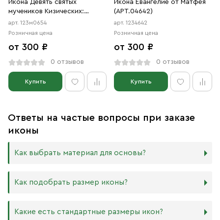
Икона Девять святых
Икона Евангелие от Матфея
мучеников Кизических:
(АРТ.04642)
Феогнид, Руф, Антипатр,
арт. 123м0654
арт. 1234642
Феостих, Артема, Магн,
Розничная цена
Розничная цена
Феодот, Фавмасий и
от 300 ₽
от 300 ₽
Филимон (АРТ.м0654)
0 отзывов
0 отзывов
Купить
Купить
Ответы на частые вопросы при заказе
иконы
Как выбрать материал для основы?
Мы изготавливаем иконы на трёх разных видах досок:
Как подобрать размер иконы?
Дерево. Наиболее прочный и качественный материал,
который гарантирует долговечность иконы.
Никаких строгих правил по тому, какого размера
Какие есть стандартные размеры икон?
МДФ. Ламинированная древесно-стружечная плита —
должна быть икона, нет. Все зависит от Вашего желания