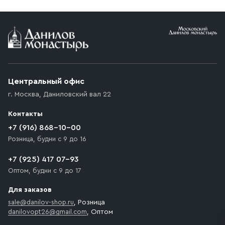
Условия доставки
Приобретённый товар доставляется до подъезда
(калитки дачи или ворот частного дома). Если
возникают препятствия для подъезда автомобиля,
Центральный офис
доставка осуществляется до ближайшего места,
г. Москва
,
Даниловский вал 22
которое максимально близко к месту запланированной
разгрузки товара и не нарушает правила дорожного
Контакты
движения. Если на территории места назначения
доставки предусмотрен платный въезд, то Покупателю
+7 (916) 868-10-00
необходимо компенсировать стоимость въезда
Розница, будни с 9 до 16
транспортного средства.
+7 (925) 417 07-93
Оптом, будни с 9 до 17
Для заказов
sale@danilov-shop.ru
, Розница
danilovopt26@gmail.com
, Оптом