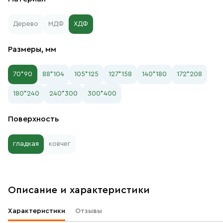
Дерево
МДФ
ХДФ
Размеры, мм
70*90
88*104
105*125
127*158
140*180
172*208
180*240
240*300
300*400
Поверхность
гладкая
ковчег
Описание и характеристики
Характеристики
Отзывы