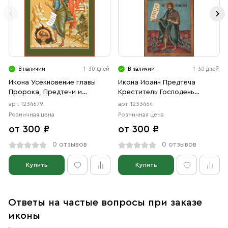
В наличии
1-30 дней
В наличии
1-30 дней
Икона Усекновение главы
Икона Иоанн Предтеча
Пророка, Предтечи и
Креститель Господень
Крестителя Господня Иоанна
(АРТ.03464)
арт. 1234679
арт. 1233464
(АРТ.04679)
Розничная цена
Розничная цена
от 300 ₽
от 300 ₽
0 отзывов
0 отзывов
Купить
Купить
Ответы на частые вопросы при заказе
иконы