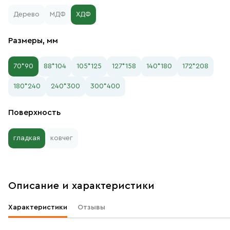
Дерево
МДФ
ХДФ
Размеры, мм
70*90
88*104
105*125
127*158
140*180
172*208
180*240
240*300
300*400
Поверхность
гладкая
ковчег
Описание и характеристики
Характеристики
Отзывы