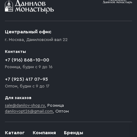
Условия доставки
Приобретённый товар доставляется до подъезда
(калитки дачи или ворот частного дома). Если
возникают препятствия для подъезда автомобиля,
Центральный офис
доставка осуществляется до ближайшего места,
г. Москва
,
Даниловский вал 22
которое максимально близко к месту запланированной
разгрузки товара и не нарушает правила дорожного
Контакты
движения. Если на территории места назначения
доставки предусмотрен платный въезд, то Покупателю
+7 (916) 868-10-00
необходимо компенсировать стоимость въезда
Розница, будни с 9 до 16
транспортного средства.
+7 (925) 417 07-93
Оптом, будни с 9 до 17
Для заказов
sale@danilov-shop.ru
, Розница
danilovopt26@gmail.com
, Оптом
Каталог
Компания
Бренды