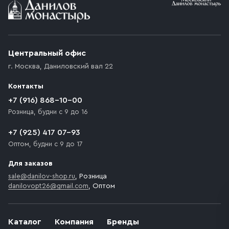
Условия доставки
Приобретённый товар доставляется до подъезда
(калитки дачи или ворот частного дома). Если
возникают препятствия для подъезда автомобиля,
Центральный офис
доставка осуществляется до ближайшего места,
г. Москва
,
Даниловский вал 22
которое максимально близко к месту запланированной
разгрузки товара и не нарушает правила дорожного
Контакты
движения. Если на территории места назначения
доставки предусмотрен платный въезд, то Покупателю
+7 (916) 868-10-00
необходимо компенсировать стоимость въезда
Розница, будни с 9 до 16
транспортного средства.
+7 (925) 417 07-93
Оптом, будни с 9 до 17
Для заказов
sale@danilov-shop.ru
, Розница
danilovopt26@gmail.com
, Оптом
Каталог
Компания
Бренды