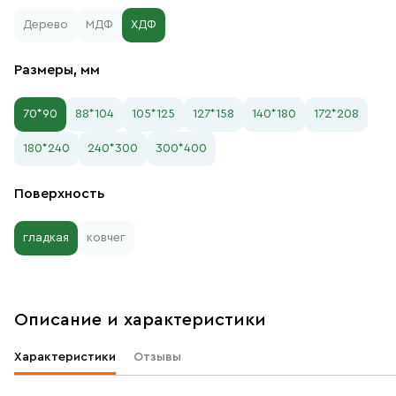
Дерево
МДФ
ХДФ
Размеры, мм
70*90
88*104
105*125
127*158
140*180
172*208
180*240
240*300
300*400
Поверхность
гладкая
ковчег
Описание и характеристики
Характеристики
Отзывы