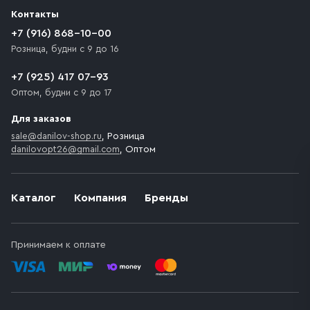
разгрузки товара и не нарушает правила дорожного
Контакты
движения. Если на территории места назначения
доставки предусмотрен платный въезд, то Покупателю
+7 (916) 868-10-00
необходимо компенсировать стоимость въезда
Розница, будни с 9 до 16
транспортного средства.
+7 (925) 417 07-93
Оптом, будни с 9 до 17
Для заказов
sale@danilov-shop.ru
, Розница
danilovopt26@gmail.com
, Оптом
Каталог
Компания
Бренды
Принимаем к оплате