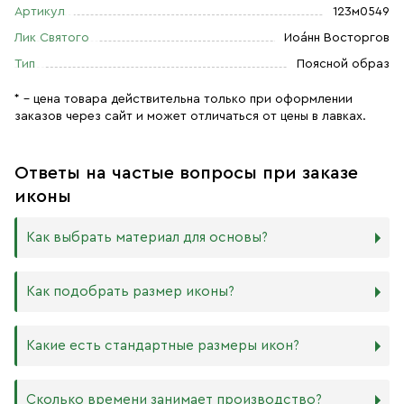
Артикул
123м0549
Лик Святого
Иоа́нн Восторгов
Тип
Поясной образ
* – цена товара действительна только при оформлении
заказов через сайт и может отличаться от цены в лавках.
Ответы на частые вопросы при заказе
иконы
Как выбрать материал для основы?
Мы изготавливаем иконы на трёх разных видах досок:
Как подобрать размер иконы?
Дерево. Наиболее прочный и качественный материал,
который гарантирует долговечность иконы.
Никаких строгих правил по тому, какого размера
Какие есть стандартные размеры икон?
МДФ. Ламинированная древесно-стружечная плита —
должна быть икона, нет. Все зависит от Вашего желания
более бюджетный материал, чуть уступающий
и места, куда она будет помещена. Если у Вас дома есть
дереву в прочности. Тем не менее, внешнего отличия
88х104 мм
иконостас, можно ориентироваться на него.
Сколько времени занимает производство?