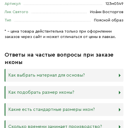
Артикул
123м0549
Лик Святого
Иоа́нн Восторгов
Тип
Поясной образ
* – цена товара действительна только при оформлении
заказов через сайт и может отличаться от цены в лавках.
Ответы на частые вопросы при заказе
иконы
Как выбрать материал для основы?
Мы изготавливаем иконы на трёх разных видах досок:
Как подобрать размер иконы?
Дерево. Наиболее прочный и качественный материал,
который гарантирует долговечность иконы.
Никаких строгих правил по тому, какого размера
Какие есть стандартные размеры икон?
МДФ. Ламинированная древесно-стружечная плита —
должна быть икона, нет. Все зависит от Вашего желания
более бюджетный материал, чуть уступающий
и места, куда она будет помещена. Если у Вас дома есть
дереву в прочности. Тем не менее, внешнего отличия
88х104 мм
иконостас, можно ориентироваться на него.
Сколько времени занимает производство?