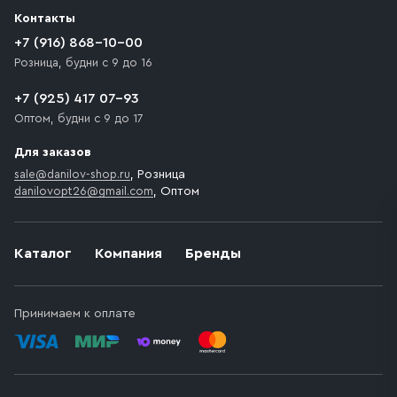
разгрузки товара и не нарушает правила дорожного
Контакты
движения. Если на территории места назначения
доставки предусмотрен платный въезд, то Покупателю
+7 (916) 868-10-00
необходимо компенсировать стоимость въезда
Розница, будни с 9 до 16
транспортного средства.
+7 (925) 417 07-93
Оптом, будни с 9 до 17
Для заказов
sale@danilov-shop.ru
, Розница
danilovopt26@gmail.com
, Оптом
Каталог
Компания
Бренды
Принимаем к оплате