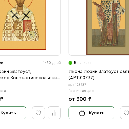
ии
1-30 дней
В наличии
анн Златоуст,
Икона Иоанн Златоуст свя
скоп Константинопольский
(АРТ.00737)
ь (АРТ.00745)
арт. 123737
цена
Розничная цена
 ₽
от 300 ₽
Купить
Купить