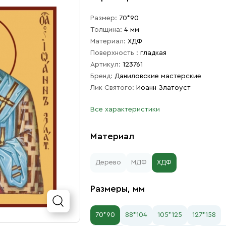
Размер:
70*90
Толщина:
4 мм
Материал:
ХДФ
Поверхность :
гладкая
Артикул:
123761
Бренд:
Даниловские мастерские
Лик Святого:
Иоанн Златоуст
Все характеристики
Материал
Дерево
МДФ
ХДФ
Размеры, мм
70*90
88*104
105*125
127*158