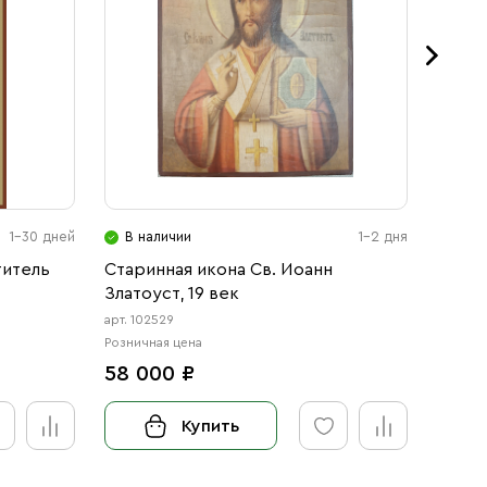
1-30 дней
В наличии
1-2 дня
В н
титель
Старинная икона Св. Иоанн
Икона
Златоуст, 19 век
святи
арт. 102529
арт. 123
Розничная цена
Розничн
58 000 ₽
от 3
Купить