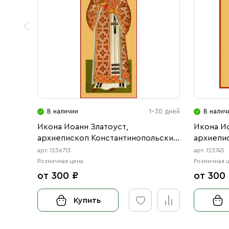
В наличии
1-30 дней
В налич
Икона Иоанн Златоуст,
Икона Ио
архиепископ Константинопольский
архиепи
святитель (АРТ.06713)
святител
арт. 1236713
арт. 123745
Розничная цена
Розничная 
от 300 ₽
от 300
Купить