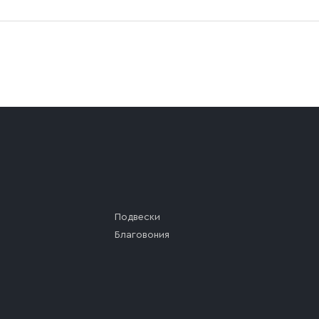
а (калитки дачи или ворот частного дома). Если возник
а, которое максимально близко к месту запланированной
ста назначения доставки предусмотрен платный въезд, 
Подвески
Благовония