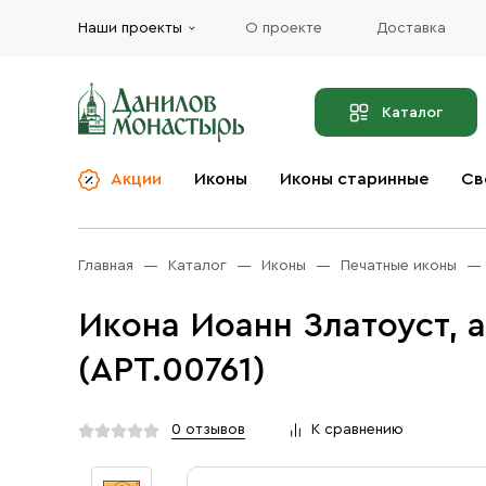
Наши проекты
О проекте
Доставка
Каталог
Акции
Иконы
Иконы старинные
Св
О компании
Благовония
Бренды
Богослужебная и
Главная
Каталог
Иконы
Печатные иконы
Церковная утварь
Доставка
Иконы
Икона Иоанн Златоуст, 
Услуги
Масло
(АРТ.00761)
Акции
Оплата
Православные подарки
Контакты
0 отзывов
К сравнению
Разное