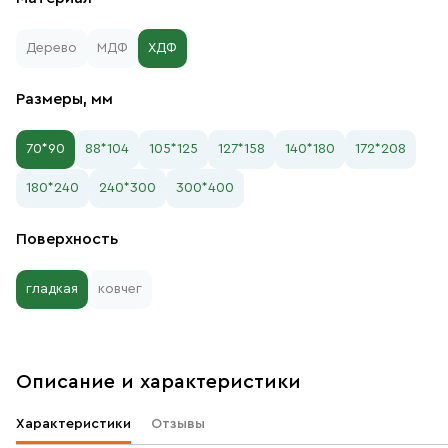
Дерево
МДФ
ХДФ
Размеры, мм
70*90
88*104
105*125
127*158
140*180
172*208
180*240
240*300
300*400
Поверхность
гладкая
ковчег
Описание и характеристики
Характеристики
Отзывы