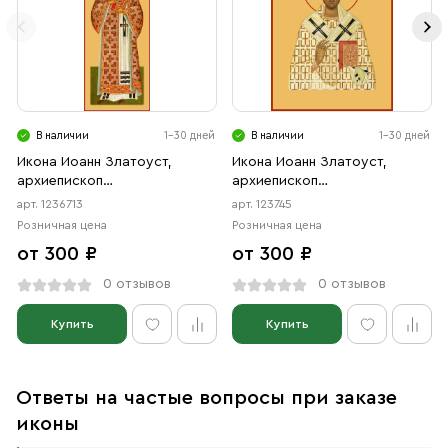
В наличии
1-30 дней
В наличии
1-30 дней
Икона Иоанн Златоуст,
Икона Иоанн Златоуст,
архиепископ
архиепископ
Константинопольский
Константинопольский
арт. 1236713
арт. 123745
святитель (АРТ.06713)
святитель (АРТ.00745)
Розничная цена
Розничная цена
от 300 ₽
от 300 ₽
0 отзывов
0 отзывов
Купить
Купить
Ответы на частые вопросы при заказе
иконы