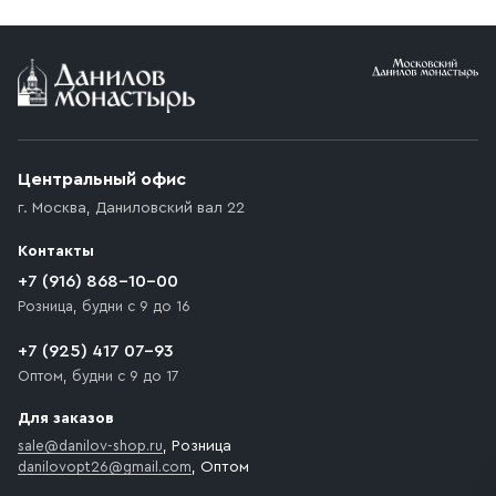
Условия доставки
Приобретённый товар доставляется до подъезда
(калитки дачи или ворот частного дома). Если
возникают препятствия для подъезда автомобиля,
Центральный офис
доставка осуществляется до ближайшего места,
г. Москва
,
Даниловский вал 22
которое максимально близко к месту запланированной
разгрузки товара и не нарушает правила дорожного
Контакты
движения. Если на территории места назначения
доставки предусмотрен платный въезд, то Покупателю
+7 (916) 868-10-00
необходимо компенсировать стоимость въезда
Розница, будни с 9 до 16
транспортного средства.
+7 (925) 417 07-93
Оптом, будни с 9 до 17
Для заказов
sale@danilov-shop.ru
, Розница
danilovopt26@gmail.com
, Оптом