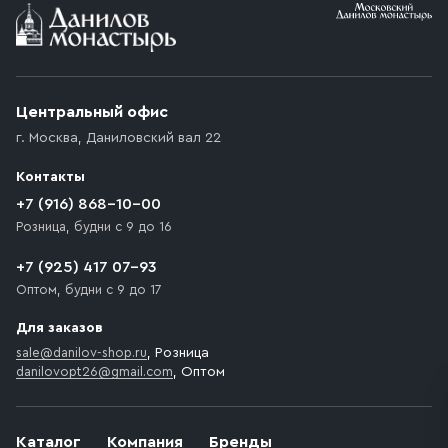
Условия доставки
Приобретённый товар доставляется до подъезда
(калитки дачи или ворот частного дома). Если
возникают препятствия для подъезда автомобиля,
Центральный офис
доставка осуществляется до ближайшего места,
г. Москва
,
Даниловский вал 22
которое максимально близко к месту запланированной
разгрузки товара и не нарушает правила дорожного
Контакты
движения. Если на территории места назначения
доставки предусмотрен платный въезд, то Покупателю
+7 (916) 868-10-00
необходимо компенсировать стоимость въезда
Розница, будни с 9 до 16
транспортного средства.
+7 (925) 417 07-93
Оптом, будни с 9 до 17
Для заказов
sale@danilov-shop.ru
, Розница
danilovopt26@gmail.com
, Оптом
Каталог
Компания
Бренды