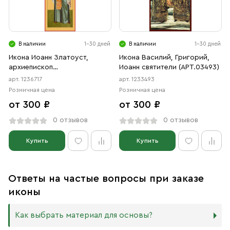
В наличии
1-30 дней
В наличии
1-30 дней
Икона Иоанн Златоуст,
Икона Василий, Григорий,
архиепископ
Иоанн святители (АРТ.03493)
Константинопольский
арт. 1236717
арт. 1233493
святитель (АРТ.06717)
Розничная цена
Розничная цена
от 300 ₽
от 300 ₽
0 отзывов
0 отзывов
Купить
Купить
Ответы на частые вопросы при заказе
иконы
Как выбрать материал для основы?