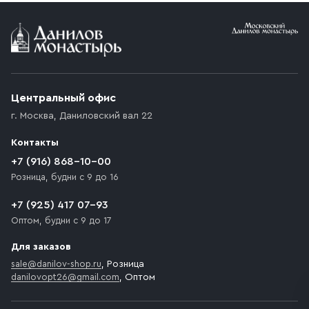
Условия доставки
Приобретённый товар доставляется до подъезда
(калитки дачи или ворот частного дома). Если
возникают препятствия для подъезда автомобиля,
Центральный офис
доставка осуществляется до ближайшего места,
г. Москва
,
Даниловский вал 22
которое максимально близко к месту запланированной
разгрузки товара и не нарушает правила дорожного
Контакты
движения. Если на территории места назначения
доставки предусмотрен платный въезд, то Покупателю
+7 (916) 868-10-00
необходимо компенсировать стоимость въезда
Розница, будни с 9 до 16
транспортного средства.
+7 (925) 417 07-93
Оптом, будни с 9 до 17
Для заказов
sale@danilov-shop.ru
, Розница
danilovopt26@gmail.com
, Оптом