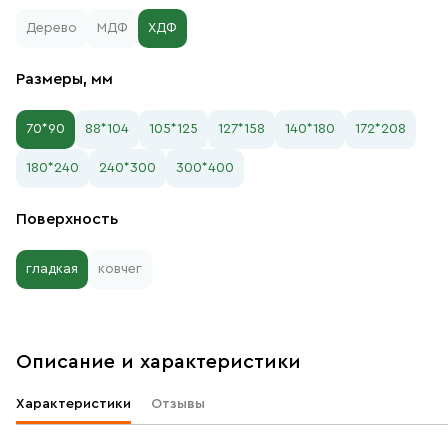
Дерево
МДФ
ХДФ
Размеры, мм
70*90
88*104
105*125
127*158
140*180
172*208
180*240
240*300
300*400
Поверхность
гладкая
ковчег
Описание и характеристики
Характеристики
Отзывы