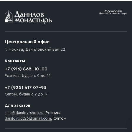
Условия доставки
Приобретённый товар доставляется до подъезда
(калитки дачи или ворот частного дома). Если
возникают препятствия для подъезда автомобиля,
Центральный офис
доставка осуществляется до ближайшего места,
г. Москва
,
Даниловский вал 22
которое максимально близко к месту запланированной
разгрузки товара и не нарушает правила дорожного
Контакты
движения. Если на территории места назначения
доставки предусмотрен платный въезд, то Покупателю
+7 (916) 868-10-00
необходимо компенсировать стоимость въезда
Розница, будни с 9 до 16
транспортного средства.
+7 (925) 417 07-93
Оптом, будни с 9 до 17
Для заказов
sale@danilov-shop.ru
, Розница
danilovopt26@gmail.com
, Оптом