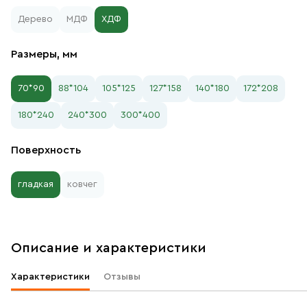
Дерево
МДФ
ХДФ
Размеры, мм
70*90
88*104
105*125
127*158
140*180
172*208
180*240
240*300
300*400
Поверхность
гладкая
ковчег
Описание и характеристики
Характеристики
Отзывы