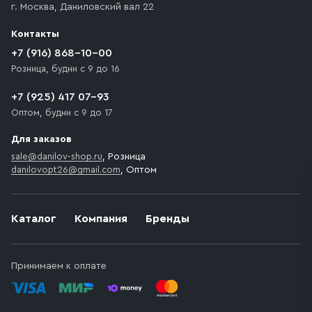
г. Москва
,
Даниловский вал 22
которое максимально близко к месту запланированной
разгрузки товара и не нарушает правила дорожного
Контакты
движения. Если на территории места назначения
доставки предусмотрен платный въезд, то Покупателю
+7 (916) 868-10-00
необходимо компенсировать стоимость въезда
Розница, будни с 9 до 16
транспортного средства.
+7 (925) 417 07-93
Оптом, будни с 9 до 17
Для заказов
sale@danilov-shop.ru
, Розница
danilovopt26@gmail.com
, Оптом
Каталог
Компания
Бренды
Принимаем к оплате