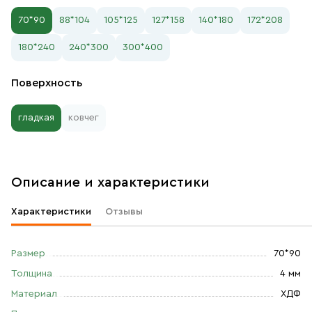
70*90
88*104
105*125
127*158
140*180
172*208
180*240
240*300
300*400
Поверхность
гладкая
ковчег
Описание и характеристики
Характеристики
Отзывы
Размер
70*90
Толщина
4 мм
Материал
ХДФ