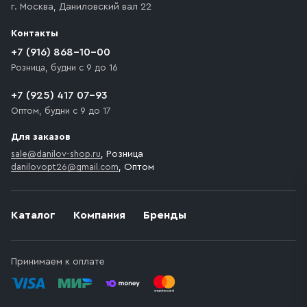
г. Москва
,
Даниловский вал 22
которое максимально близко к месту запланированной
разгрузки товара и не нарушает правила дорожного
Контакты
движения. Если на территории места назначения
доставки предусмотрен платный въезд, то Покупателю
+7 (916) 868-10-00
необходимо компенсировать стоимость въезда
Розница, будни с 9 до 16
транспортного средства.
+7 (925) 417 07-93
Оптом, будни с 9 до 17
Для заказов
sale@danilov-shop.ru
, Розница
danilovopt26@gmail.com
, Оптом
Каталог
Компания
Бренды
Принимаем к оплате