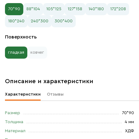
70*90
88*104
105*125
127*158
140*180
172*208
180*240
240*300
300*400
Поверхность
гладкая
ковчег
Описание и характеристики
Характеристики
Отзывы
Размер
70*90
Толщина
4 мм
Материал
ХДФ