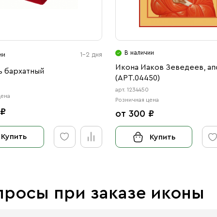
В наличии
ии
1-2 дня
Икона Иаков Зеведеев, ап
ь бархатный
(АРТ.04450)
арт. 1234450
цена
Розничная цена
 ₽
от 300 ₽
Купить
Купить
просы при заказе иконы