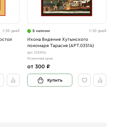
1-30 дней
В наличии
1-30 дней
В н
остол
Икона Видение Хутынского
Икона
пономаря Тарасия (АРТ.03514)
Киев
(АРТ.
арт. 1233514
арт. 12
Розничная цена
Розничн
от 300 ₽
от 3
Купить