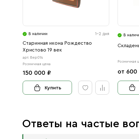
В наличии
1-2 дня
В налич
Старинная икона Рождество
Складен
Христово 19 век
арт. Вер014
Розничная 
Розничная цена
от 600
150 000 ₽
Купить
Ответы на частые во