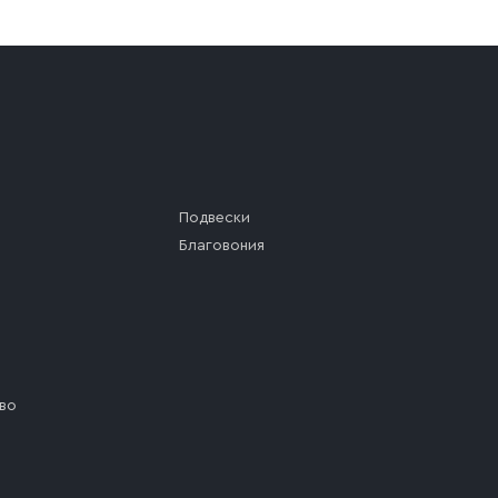
а (калитки дачи или ворот частного дома). Если возник
а, которое максимально близко к месту запланированной
ста назначения доставки предусмотрен платный въезд, 
Подвески
Благовония
во