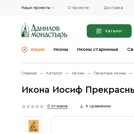
Наши проекты
О проекте
Доставка
Каталог
Акции
Иконы
Иконы старинные
Св
О компании
Благовония
Бренды
Богослужебная и
Главная
Каталог
Иконы
Печатные иконы
Церковная утварь
Доставка
Иконы
Икона Иосиф Прекрасны
Услуги
Масло
Акции
Оплата
0 отзывов
К сравнению
Православные подарки
Контакты
Разное