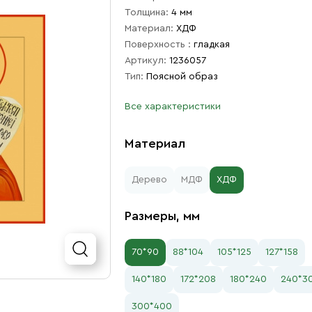
Толщина:
4 мм
Материал:
ХДФ
Поверхность :
гладкая
Артикул:
1236057
Тип:
Поясной образ
Все характеристики
Материал
Дерево
МДФ
ХДФ
Размеры, мм
70*90
88*104
105*125
127*158
140*180
172*208
180*240
240*3
300*400