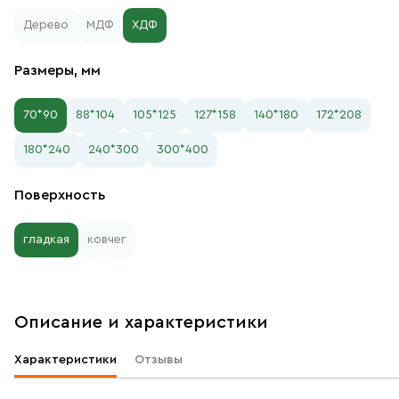
Дерево
МДФ
ХДФ
Размеры, мм
70*90
88*104
105*125
127*158
140*180
172*208
180*240
240*300
300*400
Поверхность
гладкая
ковчег
Описание и характеристики
Характеристики
Отзывы