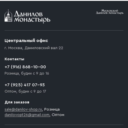
Условия доставки
Приобретённый товар доставляется до подъезда
(калитки дачи или ворот частного дома). Если
возникают препятствия для подъезда автомобиля,
Центральный офис
доставка осуществляется до ближайшего места,
г. Москва
,
Даниловский вал 22
которое максимально близко к месту запланированной
разгрузки товара и не нарушает правила дорожного
Контакты
движения. Если на территории места назначения
доставки предусмотрен платный въезд, то Покупателю
+7 (916) 868-10-00
необходимо компенсировать стоимость въезда
Розница, будни с 9 до 16
транспортного средства.
+7 (925) 417 07-93
Оптом, будни с 9 до 17
Для заказов
sale@danilov-shop.ru
, Розница
danilovopt26@gmail.com
, Оптом