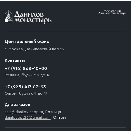
Условия доставки
Приобретённый товар доставляется до подъезда
(калитки дачи или ворот частного дома). Если
возникают препятствия для подъезда автомобиля,
Центральный офис
доставка осуществляется до ближайшего места,
г. Москва
,
Даниловский вал 22
которое максимально близко к месту запланированной
разгрузки товара и не нарушает правила дорожного
Контакты
движения. Если на территории места назначения
доставки предусмотрен платный въезд, то Покупателю
+7 (916) 868-10-00
необходимо компенсировать стоимость въезда
Розница, будни с 9 до 16
транспортного средства.
+7 (925) 417 07-93
Оптом, будни с 9 до 17
Для заказов
sale@danilov-shop.ru
, Розница
danilovopt26@gmail.com
, Оптом