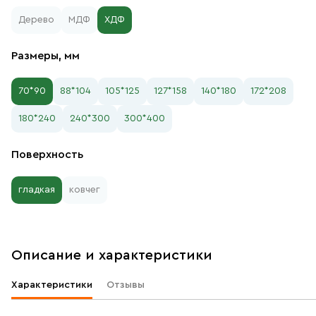
Дерево
МДФ
ХДФ
Размеры, мм
70*90
88*104
105*125
127*158
140*180
172*208
180*240
240*300
300*400
Поверхность
гладкая
ковчег
Описание и характеристики
Характеристики
Отзывы